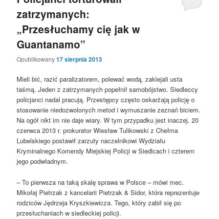
zatrzymanych:
„Przesłuchamy cię jak w
Guantanamo”
Opublikowany
17 sierpnia 2013
Mieli bić, razić paralizatorem, polewać wodą, zaklejali usta
taśmą. Jeden z zatrzymanych popełnił samobójstwo. Siedleccy
policjanci nadal pracują. Przestępcy często oskarżają policję o
stosowanie niedozwolonych metod i wymuszanie zeznań biciem.
Na ogół nikt im nie daje wiary. W tym przypadku jest inaczej. 20
czerwca 2013 r. prokurator Wiesław Tulikowski z Chełma
Lubelskiego postawił zarzuty naczelnikowi Wydziału
Kryminalnego Komendy Miejskiej Policji w Siedlcach i czterem
jego podwładnym.
– To pierwsza na taką skalę sprawa w Polsce – mówi mec.
Mikołaj Pietrzak z kancelarii Pietrzak & Sidor, która reprezentuje
rodziców Jędrzeja Kryszkiewicza. Tego, który zabił się po
przesłuchaniach w siedleckiej policji.