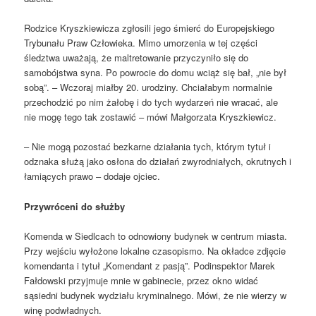
Rodzice Kryszkiewicza zgłosili jego śmierć do Europejskiego
Trybunału Praw Człowieka. Mimo umorzenia w tej części
śledztwa uważają, że maltretowanie przyczyniło się do
samobójstwa syna. Po powrocie do domu wciąż się bał, „nie był
sobą”. – Wczoraj miałby 20. urodziny. Chciałabym normalnie
przechodzić po nim żałobę i do tych wydarzeń nie wracać, ale
nie mogę tego tak zostawić – mówi Małgorzata Kryszkiewicz.
– Nie mogą pozostać bezkarne działania tych, którym tytuł i
odznaka służą jako osłona do działań zwyrodniałych, okrutnych i
łamiących prawo – dodaje ojciec.
Przywróceni do służby
Komenda w Siedlcach to odnowiony budynek w centrum miasta.
Przy wejściu wyłożone lokalne czasopismo. Na okładce zdjęcie
komendanta i tytuł „Komendant z pasją”. Podinspektor Marek
Fałdowski przyjmuje mnie w gabinecie, przez okno widać
sąsiedni budynek wydziału kryminalnego. Mówi, że nie wierzy w
winę podwładnych.