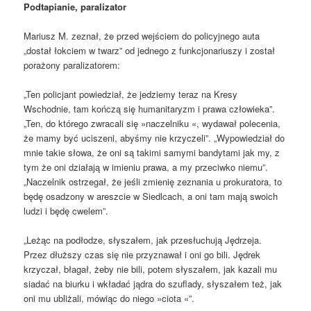
Podtapianie, paralizator
Mariusz M. zeznał, że przed wejściem do policyjnego auta
„dostał łokciem w twarz” od jednego z funkcjonariuszy i został
porażony paralizatorem:
„Ten policjant powiedział, że jedziemy teraz na Kresy
Wschodnie, tam kończą się humanitaryzm i prawa człowieka”.
„Ten, do którego zwracali się »naczelniku «, wydawał polecenia,
że mamy być uciszeni, abyśmy nie krzyczeli”. „Wypowiedział do
mnie takie słowa, że oni są takimi samymi bandytami jak my, z
tym że oni działają w imieniu prawa, a my przeciwko niemu”.
„Naczelnik ostrzegał, że jeśli zmienię zeznania u prokuratora, to
będę osadzony w areszcie w Siedlcach, a oni tam mają swoich
ludzi i będę cwelem”.
„Leżąc na podłodze, słyszałem, jak przesłuchują Jędrzeja.
Przez dłuższy czas się nie przyznawał i oni go bili. Jędrek
krzyczał, błagał, żeby nie bili, potem słyszałem, jak kazali mu
siadać na biurku i wkładać jądra do szuflady, słyszałem też, jak
oni mu ubliżali, mówiąc do niego »ciota «”.