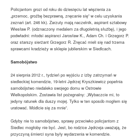
Policjantom grozi od roku do dziesięciu lat więzienia za
„przemoc, groźbę bezprawną, znęcanie się” w celu uzyskania
zeznań (art. 246 kk). Zarzuty mają naczelnik, aspirant sztabowy
Wiesław P. (odznaczony medalem za długoletnią służbę), i jego
podwładni: młodsi aspiranci Jarosław K., Adam Ch. i Grzegorz P.
oraz starszy sierżant Grzegorz R. Znęcać mieli się nad trzema
sprawcami kradzieży w sklepie jubilerskim w Siedlcach.
Samobójstwo
24 sierpnia 2012 r., tydzień po wyjściu z izby zatrzymań w
siedleckiej komendzie, 19-letni Jędrzej Kryszkiewicz popełnia
samobójstwo niedaleko swojego domu w Ostrowie
Wielkopolskim. Zostawia list pożegnalny: „Wybaczcie mi, to
jedyny ratunek dla duszy mojej. Tylko w ten sposób mogłem się
uratować. Módlcie się za mnie”.
Gdyby nie to samobójstwo, sprawy przeciwko policjantom z
Siedlec mogłoby nie być. Jest, bo rodzice Jędrzeja uważają, że
przyczyną śmierci syna były wydarzenia w komendzie.