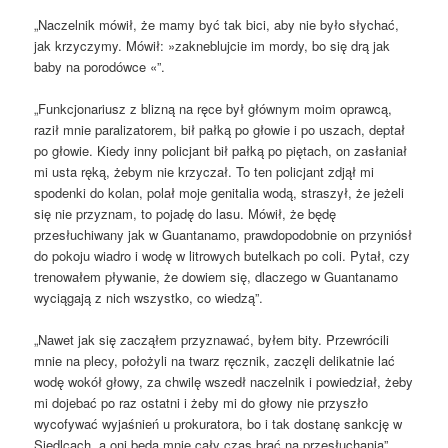
„Naczelnik mówił, że mamy być tak bici, aby nie było słychać,
jak krzyczymy. Mówił: »zakneblujcie im mordy, bo się drą jak
baby na porodówce «”.
„Funkcjonariusz z blizną na ręce był głównym moim oprawcą,
raził mnie paralizatorem, bił pałką po głowie i po uszach, deptał
po głowie. Kiedy inny policjant bił pałką po piętach, on zasłaniał
mi usta ręką, żebym nie krzyczał. To ten policjant zdjął mi
spodenki do kolan, polał moje genitalia wodą, straszył, że jeżeli
się nie przyznam, to pojadę do lasu. Mówił, że będę
przesłuchiwany jak w Guantanamo, prawdopodobnie on przyniósł
do pokoju wiadro i wodę w litrowych butelkach po coli. Pytał, czy
trenowałem pływanie, że dowiem się, dlaczego w Guantanamo
wyciągają z nich wszystko, co wiedzą”.
„Nawet jak się zacząłem przyznawać, byłem bity. Przewrócili
mnie na plecy, położyli na twarz ręcznik, zaczęli delikatnie lać
wodę wokół głowy, za chwilę wszedł naczelnik i powiedział, żeby
mi dojebać po raz ostatni i żeby mi do głowy nie przyszło
wycofywać wyjaśnień u prokuratora, bo i tak dostanę sankcję w
Siedlcach, a oni będą mnie cały czas brać na przesłuchania”.