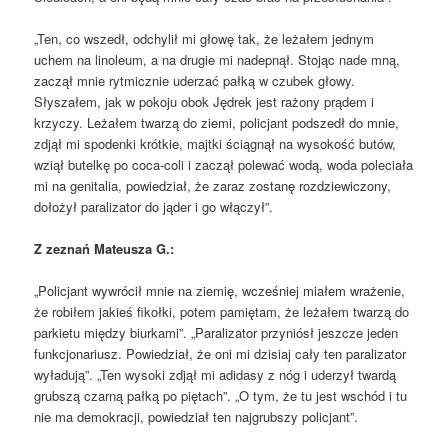
„Ten, co wszedł, odchylił mi głowę tak, że leżałem jednym
uchem na linoleum, a na drugie mi nadepnął. Stojąc nade mną,
zaczął mnie rytmicznie uderzać pałką w czubek głowy.
Słyszałem, jak w pokoju obok Jędrek jest rażony prądem i
krzyczy. Leżałem twarzą do ziemi, policjant podszedł do mnie,
zdjął mi spodenki krótkie, majtki ściągnął na wysokość butów,
wziął butelkę po coca-coli i zaczął polewać wodą, woda poleciała
mi na genitalia, powiedział, że zaraz zostanę rozdziewiczony,
dołożył paralizator do jąder i go włączył”.
Z zeznań Mateusza G.:
„Policjant wywrócił mnie na ziemię, wcześniej miałem wrażenie,
że robiłem jakieś fikołki, potem pamiętam, że leżałem twarzą do
parkietu między biurkami”. „Paralizator przyniósł jeszcze jeden
funkcjonariusz. Powiedział, że oni mi dzisiaj cały ten paralizator
wyładują”. „Ten wysoki zdjął mi adidasy z nóg i uderzył twardą
grubszą czarną pałką po piętach”. „O tym, że tu jest wschód i tu
nie ma demokracji, powiedział ten najgrubszy policjant”.