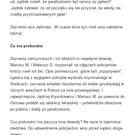
ud. Jędrek mówił, że paralizatorem był rażony po jądrach”.
„Jędrek żałował, że od początku się nie przyznał, bo wtedy nie
miałby przytrzaskiwanych jąder”.
Zeznania ojca Jędrzeja: „W czasie bicia syn miał usta zaklejone
taśmą”.
Co ma prokurator
Zeznania zatrzymanych i ich bliskich to niejedyne dowody.
Mariusz M. i Mateusz G. rozpoznali na zdjęciach policjantów,
którzy mieli ich bić. Opis pomieszczeń, gdzie byli „rozpytywani”,
zgadza się z wyglądem pokojów wydziału kryminalnego w
Siedlcach, zeznania składali niezależnie od siebie (przebywają w
różnych aresztach w Polsce za inne przestępstwa). I
najważniejsze: Jędrzej Kryszkiewicz i Mariusz M. po powrocie do
Ostrowa poddali się obdukcji lekarskiej – potwierdziła obrażenia
po pobiciu i ślady po paralizatorze.
Czy prokurator ma jeszcze inne dowody? Na razie to tajemnica
śledztwa. Do udowodnienia policjantom winy przed sądem droga
daleka.