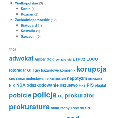
Wielkopolskie
(3)
Konin
(1)
Poznań
(2)
Zachodniopomorskie
(12)
Białogard
(1)
Koszalin
(1)
Szczecin
(9)
TAGI
adwokat
ETPCz
EUCO
Amber Gold
cenzura
chi
korupcja
fotoradar
GFI
gry hazardowe
komornik
nepotyzm
molestowanie
KRS
lichwa
nacjonalizm
nienawiść
NSA
odszkodowanie
PiS
oszustwo
NIK
plagiat
PINB
policja
pobicie
prokurator
PRL
prokuratura
radar
radny
SN
RODO
SB