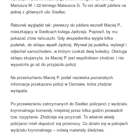
Mariusza M. i 22-letniego Mateusza G. To oni okradli jubilera na
jednej z głównych ulic Siedlec.
Rabunek wyglądał tak: pierwszy do jubilera wszedł Maciej P.,
mieszkający w Siedlcach kolega Jędrzeja. Poprosił, by mu
pokazać złote łańcuszki. Gdy ekspedientka wyjęła kilka
pudełek, do sklepu wpadł Jędrzej. Wyrwał jej pudełka, wybiegł i
odjechał samochodem, w którym czekali dwaj koledzy. Obsługa
sklepu skojarzyła, że Maciej P. jest wspólnikiem złodziei, i nie
wypuściła go aż do przyjazdu policji.
Na przesłuchaniu Maciej P. podał nazwiska pozostałych.
Informacje przekazano policji w Ostrowie, która złodziei
wyłapała.
Po przewiezieniu zatrzymanych do Siedlec policjanci z wydziału
kryminalnego komendy miejskiej przez kilka godzin prowadzili
tzw. rozpytanie. Złodzieje się przyznali. To właśnie wtedy
policjanci mieli dopuścić się przemocy. Co działo się w pokojach
wydziału kryminalnego – mówią materiały śledztwa.