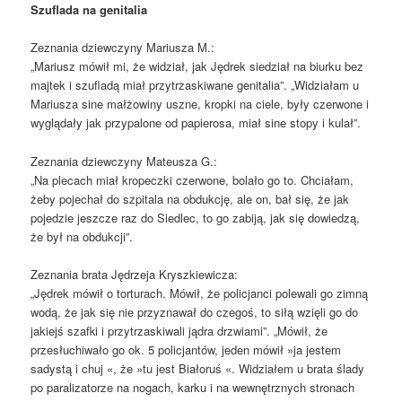
Szuflada na genitalia
Zeznania dziewczyny Mariusza M.:
„Mariusz mówił mi, że widział, jak Jędrek siedział na biurku bez
majtek i szufladą miał przytrzaskiwane genitalia”. „Widziałam u
Mariusza sine małżowiny uszne, kropki na ciele, były czerwone i
wyglądały jak przypalone od papierosa, miał sine stopy i kulał”.
Zeznania dziewczyny Mateusza G.:
„Na plecach miał kropeczki czerwone, bolało go to. Chciałam,
żeby pojechał do szpitala na obdukcję, ale on, bał się, że jak
pojedzie jeszcze raz do Siedlec, to go zabiją, jak się dowiedzą,
że był na obdukcji”.
Zeznania brata Jędrzeja Kryszkiewicza:
„Jędrek mówił o torturach. Mówił, że policjanci polewali go zimną
wodą, że jak się nie przyznawał do czegoś, to siłą wzięli go do
jakiejś szafki i przytrzaskiwali jądra drzwiami”. „Mówił, że
przesłuchiwało go ok. 5 policjantów, jeden mówił »ja jestem
sadystą i chuj «, że »tu jest Białoruś «. Widziałem u brata ślady
po paralizatorze na nogach, karku i na wewnętrznych stronach