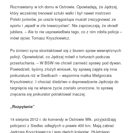
Rozmawiamy w ich domu w Ostrowie. Opowiadają, że Jędrzej,
który wcześniej trenował sztuki walki i był nawet mistrzem
Polski juniorów, po urazie kręgosłupa musiał zrezygnować ze
sportu i „wpadł w złe towarzystwo”. Nie zaprzeczają, że okradł
jubilera. – Ale to nie usprawiedliwia tego, co z nim robiła policja –
mówi ojciec Tomasz Kryszkiewicz.
Po śmierci syna skontaktował się z biurem spraw wewnętrznych
policji. Opowiedział, co Jędrzej mówił o torturach podczas
przesłuchania. – W BSW nie chcieli zamieść sprawy pod dywan.
Powiedzieli, byśmy złożyli wniosek, by sprawą zajęła się inna
prokuratura niż w Siedlcach – wspomina matka Małgorzata
Kryszkiewicz. I chociaż śledztwo o doprowadzenie Jędrzeja do
targnięcia się na własne życie zostało umorzone, to sprawę
znęcania się prokurator potraktował inaczej.
„Rozpytanie”
14 sierpnia 2012 r. do komendy w Ostrowie Wlk. przyjeżdżają
policjanci z Siedlec odległych o prawie 400 km. Mają zabrać
Jędrzeja Kryszkiewicza i jego dwóch kolegów: 29-letniego