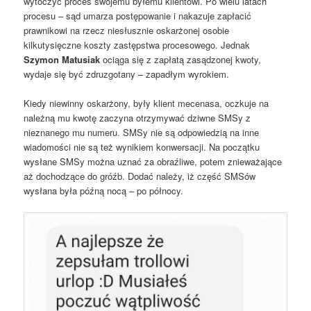
wytoczyć proces swojemu byłemu klientowi. Po wielu latach
procesu – sąd umarza postępowanie i nakazuje zapłacić
prawnikowi na rzecz niesłusznie oskarżonej osobie
kilkutysięczne koszty zastępstwa procesowego. Jednak
Szymon Matusiak
ociąga się z zapłatą zasądzonej kwoty,
wydaje się być zdruzgotany – zapadłym wyrokiem.
Kiedy niewinny oskarżony, były klient mecenasa, oczkuje na
należną mu kwotę zaczyna otrzymywać dziwne SMSy z
nieznanego mu numeru. SMSy nie są odpowiedzią na inne
wiadomości nie są też wynikiem konwersacji. Na początku
wysłane SMSy można uznać za obraźliwe, potem znieważające
aż dochodzące do gróźb. Dodać należy, iż część SMSów
wysłana była późną nocą – po północy.