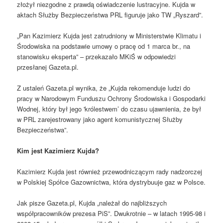
złożył niezgodne z prawdą oświadczenie lustracyjne. Kujda w
aktach Służby Bezpieczeństwa PRL figuruje jako TW „Ryszard”.
„Pan Kazimierz Kujda jest zatrudniony w Ministerstwie Klimatu i
Środowiska na podstawie umowy o pracę od 1 marca br., na
stanowisku eksperta” – przekazało MKiŚ w odpowiedzi
przesłanej Gazeta.pl.
Z ustaleń Gazeta.pl wynika, że „Kujda rekomenduje ludzi do
pracy w Narodowym Funduszu Ochrony Środowiska i Gospodarki
Wodnej, który był jego 'królestwem’ do czasu ujawnienia, że był
w PRL zarejestrowany jako agent komunistycznej Służby
Bezpieczeństwa”.
Kim jest Kazimierz Kujda?
Kazimierz Kujda jest również przewodniczącym rady nadzorczej
w Polskiej Spółce Gazownictwa, która dystrybuuje gaz w Polsce.
Jak pisze Gazeta.pl, Kujda „należał do najbliższych
współpracowników prezesa PiS”. Dwukrotnie – w latach 1995-98 i