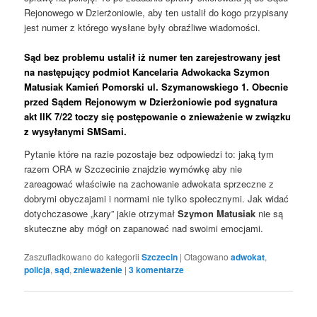
Rejonowego w Dzierżoniowie, aby ten ustalił do kogo przypisany
jest numer z którego wysłane były obraźliwe wiadomości.
Sąd bez problemu ustalił iż numer ten zarejestrowany jest
na następujący podmiot
Kancelaria Adwokacka Szymon
Matusiak Kamień Pomorski ul. Szymanowskiego 1. Obecnie
przed Sądem Rejonowym w Dzierżoniowie pod sygnatura
akt IIK 7/22 toczy się postępowanie o znieważenie w związku
z wysyłanymi SMSami.
Pytanie które na razie pozostaje bez odpowiedzi to: jaką tym
razem ORA w Szczecinie znajdzie wymówkę aby nie
zareagować właściwie na zachowanie adwokata sprzeczne z
dobrymi obyczajami i normami nie tylko społecznymi. Jak widać
dotychczasowe „kary” jakie otrzymał
Szymon Matusiak
nie są
skuteczne aby mógł on zapanować nad swoimi emocjami.
Zaszufladkowano do kategorii
Szczecin
|
Otagowano
adwokat
,
policja
,
sąd
,
znieważenie
|
3
komentarze