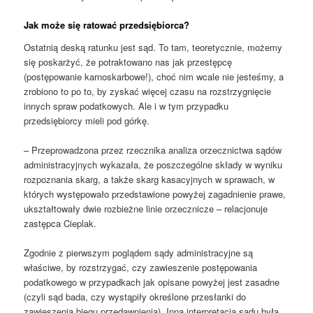
Jak może się ratować przedsiębiorca?
Ostatnią deską ratunku jest sąd. To tam, teoretycznie, możemy
się poskarżyć, że potraktowano nas jak przestępcę
(postępowanie karnoskarbowe!), choć nim wcale nie jesteśmy, a
zrobiono to po to, by zyskać więcej czasu na rozstrzygnięcie
innych spraw podatkowych. Ale i w tym przypadku
przedsiębiorcy mieli pod górkę.
– Przeprowadzona przez rzecznika analiza orzecznictwa sądów
administracyjnych wykazała, że poszczególne składy w wyniku
rozpoznania skarg, a także skarg kasacyjnych w sprawach, w
których występowało przedstawione powyżej zagadnienie prawe,
ukształtowały dwie rozbieżne linie orzecznicze – relacjonuje
zastępca Cieplak.
Zgodnie z pierwszym poglądem sądy administracyjne są
właściwe, by rozstrzygać, czy zawieszenie postępowania
podatkowego w przypadkach jak opisane powyżej jest zasadne
(czyli sąd bada, czy wystąpiły określone przesłanki do
zawieszenia biegu przedawnienia). Inna interpretacja sądu była