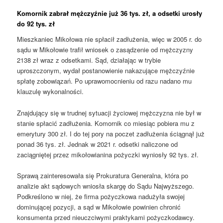
Komornik zabrał mężczyźnie już 36 tys. zł, a odsetki urosły
do 92 tys. zł
Mieszkaniec Mikołowa nie spłacił zadłużenia, więc w 2005 r. do
sądu w Mikołowie trafił wniosek o zasądzenie od mężczyzny
2138 zł wraz z odsetkami. Sąd, działając w trybie
uproszczonym, wydał postanowienie nakazujące mężczyźnie
spłatę zobowiązań. Po uprawomocnieniu od razu nadano mu
klauzulę wykonalności.
Znajdujący się w trudnej sytuacji życiowej mężczyzna nie był w
stanie spłacić zadłużenia. Komornik co miesiąc pobiera mu z
emerytury 300 zł. I do tej pory na poczet zadłużenia ściągnął już
ponad 36 tys. zł. Jednak w 2021 r. odsetki naliczone od
zaciągniętej przez mikołowianina pożyczki wyniosły 92 tys. zł.
Sprawą zainteresowała się Prokuratura Generalna, która po
analizie akt sądowych wniosła skargę do Sądu Najwyższego.
Podkreślono w niej, że firma pożyczkowa nadużyła swojej
dominującej pozycji, a sąd w Mikołowie powinien chronić
konsumenta przed nieuczciwymi praktykami pożyczkodawcy.