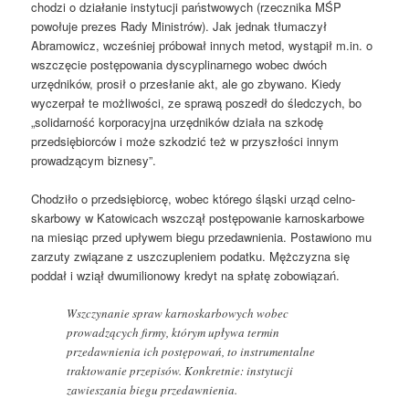
chodzi o działanie instytucji państwowych (rzecznika MŚP
powołuje prezes Rady Ministrów). Jak jednak tłumaczył
Abramowicz, wcześniej próbował innych metod, wystąpił m.in. o
wszczęcie postępowania dyscyplinarnego wobec dwóch
urzędników, prosił o przesłanie akt, ale go zbywano. Kiedy
wyczerpał te możliwości, ze sprawą poszedł do śledczych, bo
„solidarność korporacyjna urzędników działa na szkodę
przedsiębiorców i może szkodzić też w przyszłości innym
prowadzącym biznesy”.
Chodziło o przedsiębiorcę, wobec którego śląski urząd celno-
skarbowy w Katowicach wszczął postępowanie karnoskarbowe
na miesiąc przed upływem biegu przedawnienia. Postawiono mu
zarzuty związane z uszczupleniem podatku. Mężczyzna się
poddał i wziął dwumilionowy kredyt na spłatę zobowiązań.
Wszczynanie spraw karnoskarbowych wobec
prowadzących firmy, którym upływa termin
przedawnienia ich postępowań, to instrumentalne
traktowanie przepisów. Konkretnie: instytucji
zawieszania biegu przedawnienia.