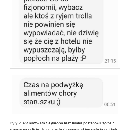
Były klient adwokata
Szymona Matusiaka
postanowił zgłosić
sprawę na policję. To po zbadaniu sprawy skierowała ją do Sądu