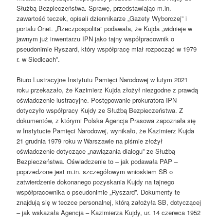
Służbą Bezpieczeństwa. Sprawę, przedstawiając m.in.
zawartość teczek, opisali dziennikarze „Gazety Wyborczej” i
portalu Onet. „Rzeczpospolita” podawała, że Kujda „widnieje w
jawnym już inwentarzu IPN jako tajny współpracownik o
pseudonimie Ryszard, który współpracę miał rozpocząć w 1979
r. w Siedlcach”.
Biuro Lustracyjne Instytutu Pamięci Narodowej w lutym 2021
roku przekazało, że Kazimierz Kujda złożył niezgodne z prawdą
oświadczenie lustracyjne. Postępowanie prokuratora IPN
dotyczyło współpracy Kujdy ze Służbą Bezpieczeństwa. Z
dokumentów, z którymi Polska Agencja Prasowa zapoznała się
w Instytucie Pamięci Narodowej, wynikało, że Kazimierz Kujda
21 grudnia 1979 roku w Warszawie na piśmie złożył
oświadczenie dotyczące „nawiązania dialogu” ze Służbą
Bezpieczeństwa. Oświadczenie to – jak podawała PAP –
poprzedzone jest m.in. szczegółowym wnioskiem SB o
zatwierdzenie dokonanego pozyskania Kujdy na tajnego
współpracownika o pseudonimie „Ryszard”. Dokumenty te
znajdują się w teczce personalnej, którą założyła SB, dotyczącej
– jak wskazała Agencja – Kazimierza Kujdy, ur. 14 czerwca 1952