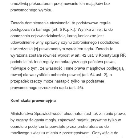
umożliwią prokuratorom przejmowanie ich majątków bez
prawomocnego wyroku.
Zasada domniemania niewinności to podstawowa reguła
postępowania karnego (art. 5 K.p.k.). Wynika z niej, iż do
obarczenia odpowiedzialnością karną konieczne jest
udowodnienie winy sprawcy czynu zabronionego i dodatkowo
stwierdzenie jej prawomocnym wyrokiem sądu. Zasada ta
wyrażona została również wprost w art. 42 ust. 3 Konstytucji RP,
podobnie jak inne reguły demokratycznego państwa prawa,
mówiące o tym, że własność i inne prawa majątkowe podlegają
równej dla wszystkich ochronie prawnej (art. 64 ust. 2), a
przepadek rzeczy może nastąpić tylko na podstawie
prawomocnego orzeczenia sądu (art. 46).
Konfiskata prewencyjna
Ministerstwo Sprawiedliwości chce natomiast tak zmienić prawo,
by organy ścigania mogły zajmować majątki prywatne tylko w
oparciu o podejrzenia powzięte przez prokuratora co do
możliwego związku mienia z przestępstwem. Oczywiście do