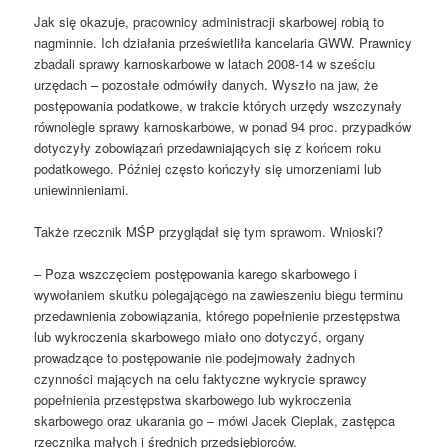
Jak się okazuje, pracownicy administracji skarbowej robią to
nagminnie. Ich działania prześwietliła kancelaria GWW. Prawnicy
zbadali sprawy karnoskarbowe w latach 2008-14 w sześciu
urzędach – pozostałe odmówiły danych. Wyszło na jaw, że
postępowania podatkowe, w trakcie których urzędy wszczynały
równolegle sprawy karnoskarbowe, w ponad 94 proc. przypadków
dotyczyły zobowiązań przedawniających się z końcem roku
podatkowego. Później często kończyły się umorzeniami lub
uniewinnieniami.
Także rzecznik MŚP przyglądał się tym sprawom. Wnioski?
– Poza wszczęciem postępowania karego skarbowego i
wywołaniem skutku polegającego na zawieszeniu biegu terminu
przedawnienia zobowiązania, którego popełnienie przestępstwa
lub wykroczenia skarbowego miało ono dotyczyć, organy
prowadzące to postępowanie nie podejmowały żadnych
czynności mających na celu faktyczne wykrycie sprawcy
popełnienia przestępstwa skarbowego lub wykroczenia
skarbowego oraz ukarania go – mówi Jacek Cieplak, zastępca
rzecznika małych i średnich przedsiębiorców.