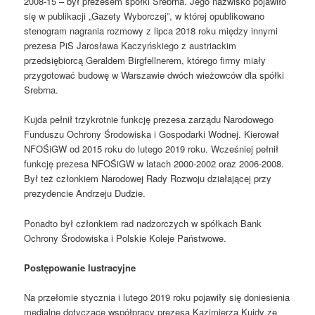
2008-15 – był prezesem spółki Srebrna. Jego nazwisko pojawiło
się w publikacji „Gazety Wyborczej”, w której opublikowano
stenogram nagrania rozmowy z lipca 2018 roku między innymi
prezesa PiS Jarosława Kaczyńskiego z austriackim
przedsiębiorcą Geraldem Birgfellnerem, którego firmy miały
przygotować budowę w Warszawie dwóch wieżowców dla spółki
Srebrna.
Kujda pełnił trzykrotnie funkcję prezesa zarządu Narodowego
Funduszu Ochrony Środowiska i Gospodarki Wodnej. Kierował
NFOŚiGW od 2015 roku do lutego 2019 roku. Wcześniej pełnił
funkcję prezesa NFOŚiGW w latach 2000-2002 oraz 2006-2008.
Był też członkiem Narodowej Rady Rozwoju działającej przy
prezydencie Andrzeju Dudzie.
Ponadto był członkiem rad nadzorczych w spółkach Bank
Ochrony Środowiska i Polskie Koleje Państwowe.
Postępowanie lustracyjne
Na przełomie stycznia i lutego 2019 roku pojawiły się doniesienia
medialne dotyczące współpracy prezesa Kazimierza Kujdy ze