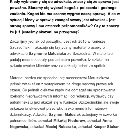
Kiedy wybieramy się do adwokata, znaczy się że sprawa jest
poważna. Staramy się wybrać kogoś z polecania i godnego
zaufania. Kogoś kto ma szansę wygrać naszą sprawę. A co w
sytuacji kiedy w sprawię zaangażowany jest adwokat – jest
stroną sprawy i ma czterech pełnomocników? Czy to znaczy
że już jesteśmy skazani na przegraną?
Zacznijmy jednak od początku. Jest rok 2015 w Kurierze
Szczecińskim ukazuje się krytyczny materiał prasowy o
adwokacie
Szymonie Matusiaku
ze Szczecina. W materiale
padają mocne zarzuty pod adresem prawnika, iż działał na
szkodę swoich klientów oraz na szkodę jednej ze spółek.
Materiał bardzo nie spodobał się mecenasowi Matusiakowi
jednak zwlekał on z wstąpieniem na drogę sądową prawie rok
czasu. Co jednak ciekawe nigdy nie domagał się sprostowania
rzekomo nieprawdziwych informacji od redakcji, wydawcy czy
autorki tekstu jaki ukazał się w Kurierze Szczecińskim ale swoje
oskarżenia skierował przeciwko rzekomemu informatorowi
dziennikarzy. Adwokat
Szymon Matusiak
uzbrojony w czwórkę
pełnomocników: adwokat
Mikołaj Fiodorow
, adwokat
Anna
Negowska
, adwokat
Maciej Robaszko
, adwokat
Kacper Stukan