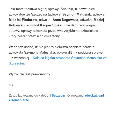
Jaki morał nasuwa się tej sprawy. Ano taki, iż nawet pięciu
adwokatów ze Szczecina (adwokat
Szymon Matusiak
, adwokat
Mikołaj Fiodorow
, adwokat
Anna Negowska
, adwokat
Maciej
Robaszko
, adwokat
Kacper Stukan
) nie dało rady wygrać
sprawy, sprawy adwokata przeciwko zwykłemu człowiekowi,
który został przez nich oskarżony.
Warto też dodać, iż nie jest to pierwsza osobista porażka
adwokata Szymona Matusiaka, opisywaliśmy podobną sprawę
już wcześniej –
Kolejna klęska adwokata Szymona Matusiaka ze
Szczecina
.
Wyrok nie jest prawomocny.
LC
Zaszufladkowano do kategorii
Szczecin
|
Otagowano
adwokat
,
sąd
|
2
komentarze