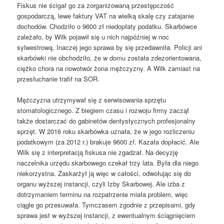
Fiskus nie ścigał go za zorganizowaną przestępczość
gospodarczą, lewe faktury VAT na wielką skalę czy zatajanie
dochodów. Chodziło o 9600 zł niedopłaty podatku. Skarbówce
zależało, by Wilk pojawił się u nich najpóźniej w noc
sylwestrową. Inaczej jego sprawa by się przedawniła. Policji ani
skarbówki nie obchodziło, że w domu została zdezorientowana,
ciężko chora na nowotwór żona mężczyzny. A Wilk zamiast na
przesłuchanie trafił na SOR.
Mężczyzna utrzymywał się z serwisowania sprzętu
stomatologicznego. Z biegiem czasu i rozwoju firmy zaczął
także dostarczać do gabinetów dentystycznych profesjonalny
sprzęt. W 2016 roku skarbówka uznała, że w jego rozliczeniu
podatkowym (za 2012 r.) brakuje 9600 zł. Kazała dopłacić. Ale
Wilk się z interpretacją fiskusa nie zgadzał. Na decyzję
naczelnika urzędu skarbowego czekał trzy lata. Była dla niego
niekorzystna. Zaskarżył ją więc w całości, odwołując się do
organu wyższej instancji, czyli Izby Skarbowej. Ale izba z
dotrzymaniem terminu na rozpatrzenie miała problem, więc
ciągle go przesuwała. Tymczasem zgodnie z przepisami, gdy
sprawa jest w wyższej instancji, z ewentualnym ściągnięciem