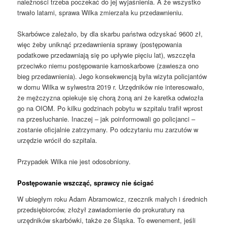
należności trzeba poczekać do jej wyjaśnienia. A że wszystko
trwało latami, sprawa Wilka zmierzała ku przedawnieniu.
Skarbówce zależało, by dla skarbu państwa odzyskać 9600 zł,
więc żeby uniknąć przedawnienia sprawy (postępowania
podatkowe przedawniają się po upływie pięciu lat), wszczęła
przeciwko niemu postępowanie karnoskarbowe (zawiesza ono
bieg przedawnienia). Jego konsekwencją była wizyta policjantów
w domu Wilka w sylwestra 2019 r. Urzędników nie interesowało,
że mężczyzna opiekuje się chorą żoną ani że karetka odwiozła
go na OIOM. Po kilku godzinach pobytu w szpitalu trafił wprost
na przesłuchanie. Inaczej – jak poinformowali go policjanci –
zostanie oficjalnie zatrzymany. Po odczytaniu mu zarzutów w
urzędzie wrócił do szpitala.
Przypadek Wilka nie jest odosobniony.
Postępowanie wszcząć, sprawcy nie ścigać
W ubiegłym roku Adam Abramowicz, rzecznik małych i średnich
przedsiębiorców, złożył zawiadomienie do prokuratury na
urzędników skarbówki, także ze Śląska. To ewenement, jeśli