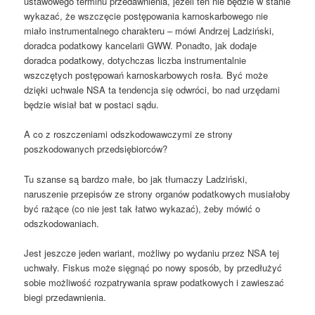
ustawowego terminu przedawnienia, jeżeli ten nie będzie w stanie
wykazać, że wszczęcie postępowania karnoskarbowego nie
miało instrumentalnego charakteru – mówi Andrzej Ladziński,
doradca podatkowy kancelarii GWW. Ponadto, jak dodaje
doradca podatkowy, dotychczas liczba instrumentalnie
wszczętych postępowań karnoskarbowych rosła. Być może
dzięki uchwale NSA ta tendencja się odwróci, bo nad urzędami
będzie wisiał bat w postaci sądu.
A co z roszczeniami odszkodowawczymi ze strony
poszkodowanych przedsiębiorców?
Tu szanse są bardzo małe, bo jak tłumaczy Ladziński,
naruszenie przepisów ze strony organów podatkowych musiałoby
być rażące (co nie jest tak łatwo wykazać), żeby mówić o
odszkodowaniach.
Jest jeszcze jeden wariant, możliwy po wydaniu przez NSA tej
uchwały. Fiskus może sięgnąć po nowy sposób, by przedłużyć
sobie możliwość rozpatrywania spraw podatkowych i zawieszać
biegi przedawnienia.