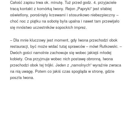
Całość zapisu trwa ok. minutę. Tuż przed godz. 4. przyjaciele
tracą kontakt z komórką Iwony. Rejon „Papryki” jest słabiej
oświetlony, porośnięty krzewami i stosunkowo niebezpieczny –
choć noc z piątku na sobotę była upalna i nawet tam przewijało
się mnóstwo uczestników sopockich imprez.
– Dla mnie kluczowy jest moment, gdy Iwona przechodzi obok
restauracji, być może widać tutaj sprawców – mówi Rutkowski. –
Dwóch gości namolnie zachowuje się wobec jakiejś młodej
kobiety. Ona przyjmuje wobec nich postawę obronną. Iwona
przechodzi obok tej trójki. Jeden z „namolnych” wyraźnie zwraca
na nią uwagę. Potem co jakiś czas spogląda w stronę, gdzie
poszła Iwona.