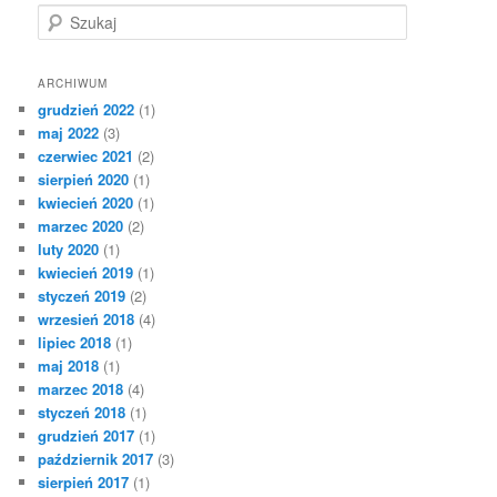
S
z
u
k
ARCHIWUM
a
grudzień 2022
(1)
j
maj 2022
(3)
czerwiec 2021
(2)
sierpień 2020
(1)
kwiecień 2020
(1)
marzec 2020
(2)
luty 2020
(1)
kwiecień 2019
(1)
styczeń 2019
(2)
wrzesień 2018
(4)
lipiec 2018
(1)
maj 2018
(1)
marzec 2018
(4)
styczeń 2018
(1)
grudzień 2017
(1)
październik 2017
(3)
sierpień 2017
(1)