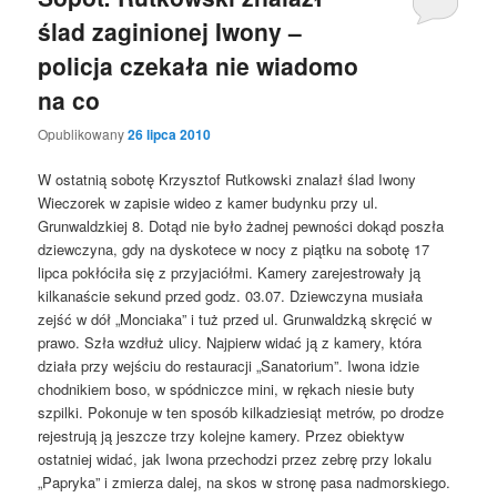
ślad zaginionej Iwony –
policja czekała nie wiadomo
na co
Opublikowany
26 lipca 2010
W ostatnią sobotę Krzysztof Rutkowski znalazł ślad Iwony
Wieczorek w zapisie wideo z kamer budynku przy ul.
Grunwaldzkiej 8. Dotąd nie było żadnej pewności dokąd poszła
dziewczyna, gdy na dyskotece w nocy z piątku na sobotę 17
lipca pokłóciła się z przyjaciółmi. Kamery zarejestrowały ją
kilkanaście sekund przed godz. 03.07. Dziewczyna musiała
zejść w dół „Monciaka” i tuż przed ul. Grunwaldzką skręcić w
prawo. Szła wzdłuż ulicy. Najpierw widać ją z kamery, która
działa przy wejściu do restauracji „Sanatorium”. Iwona idzie
chodnikiem boso, w spódniczce mini, w rękach niesie buty
szpilki. Pokonuje w ten sposób kilkadziesiąt metrów, po drodze
rejestrują ją jeszcze trzy kolejne kamery. Przez obiektyw
ostatniej widać, jak Iwona przechodzi przez zebrę przy lokalu
„Papryka” i zmierza dalej, na skos w stronę pasa nadmorskiego.