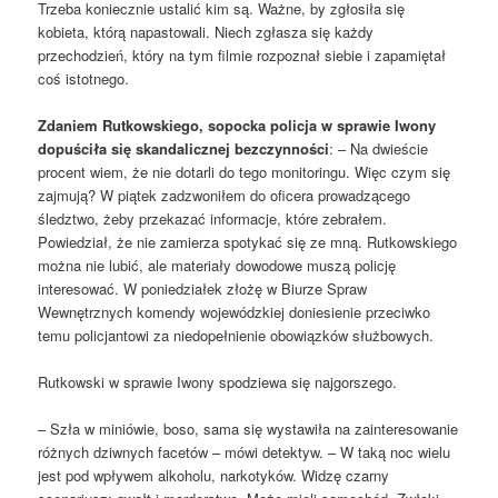
Trzeba koniecznie ustalić kim są. Ważne, by zgłosiła się
kobieta, którą napastowali. Niech zgłasza się każdy
przechodzień, który na tym filmie rozpoznał siebie i zapamiętał
coś istotnego.
Zdaniem Rutkowskiego, sopocka policja w sprawie Iwony
dopuściła się skandalicznej bezczynności
: – Na dwieście
procent wiem, że nie dotarli do tego monitoringu. Więc czym się
zajmują? W piątek zadzwoniłem do oficera prowadzącego
śledztwo, żeby przekazać informacje, które zebrałem.
Powiedział, że nie zamierza spotykać się ze mną. Rutkowskiego
można nie lubić, ale materiały dowodowe muszą policję
interesować. W poniedziałek złożę w Biurze Spraw
Wewnętrznych komendy wojewódzkiej doniesienie przeciwko
temu policjantowi za niedopełnienie obowiązków służbowych.
Rutkowski w sprawie Iwony spodziewa się najgorszego.
– Szła w miniówie, boso, sama się wystawiła na zainteresowanie
różnych dziwnych facetów – mówi detektyw. – W taką noc wielu
jest pod wpływem alkoholu, narkotyków. Widzę czarny