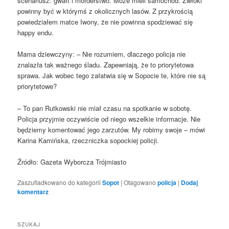
scenariusz: gwałt i morderstwo. Może mieli samochód. Zwłoki
powinny być w którymś z okolicznych lasów. Z przykrością
powiedziałem matce Iwony, że nie powinna spodziewać się
happy endu.
Mama dziewczyny: – Nie rozumiem, dlaczego policja nie
znalazła tak ważnego śladu. Zapewniają, że to priorytetowa
sprawa. Jak wobec tego załatwia się w Sopocie te, które nie są
priorytetowe?
– To pan Rutkowski nie miał czasu na spotkanie w sobotę.
Policja przyjmie oczywiście od niego wszelkie informacje. Nie
będziemy komentować jego zarzutów. My robimy swoje – mówi
Karina Kamińska, rzeczniczka sopockiej policji.
Źródło: Gazeta Wyborcza Trójmiasto
Zaszufladkowano do kategorii
Sopot
|
Otagowano
policja
|
Dodaj
komentarz
SZUKAJ