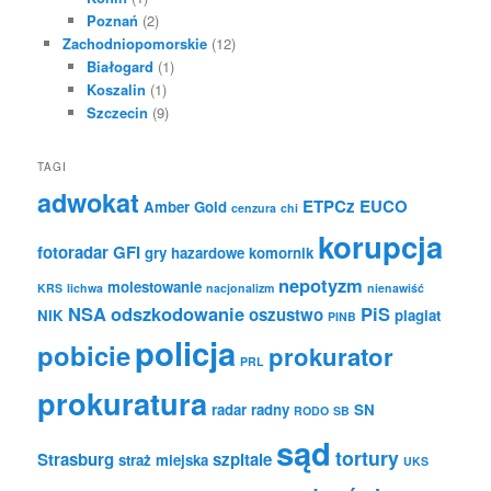
Poznań
(2)
Zachodniopomorskie
(12)
Białogard
(1)
Koszalin
(1)
Szczecin
(9)
TAGI
adwokat
ETPCz
EUCO
Amber Gold
cenzura
chi
korupcja
fotoradar
GFI
gry hazardowe
komornik
nepotyzm
molestowanie
KRS
lichwa
nacjonalizm
nienawiść
NSA
odszkodowanie
PiS
oszustwo
NIK
plagiat
PINB
policja
pobicie
prokurator
PRL
prokuratura
radar
radny
SN
RODO
SB
sąd
tortury
Strasburg
szpitale
straż miejska
UKS