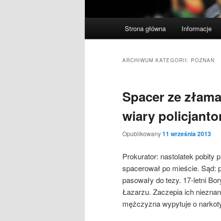
Główne
Strona główna
Informacje
menu
ARCHIWUM KATEGORII:
POZNAŃ
Spacer ze złama
wiary policjant
Opublikowany
11 września 2013
Prokurator: nastolatek pobity
spacerował po mieście. Sąd: p
pasowały do tezy. 17-letni Bo
Łazarzu. Zaczepia ich niezna
mężczyzna wypytuje o narkot