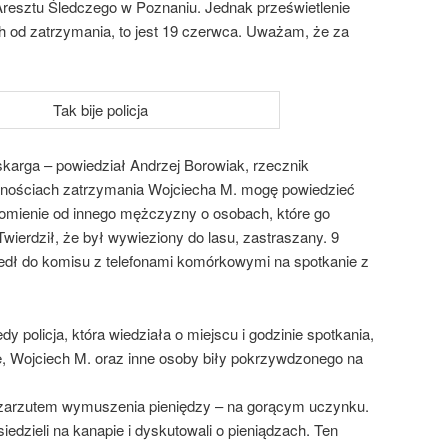
Aresztu Śledczego w Poznaniu. Jednak prześwietlenie
h od zatrzymania, to jest 19 czerwca. Uważam, że za
karga – powiedział Andrzej Borowiak, rzecznik
icznościach zatrzymania Wojciecha M. mogę powiedzieć
domienie od innego mężczyzny o osobach, które go
wierdził, że był wywieziony do lasu, zastraszany. 9
dł do komisu z telefonami komórkowymi na spotkanie z
y policja, która wiedziała o miejscu i godzinie spotkania,
e, Wojciech M. oraz inne osoby biły pokrzywdzonego na
 zarzutem wymuszenia pieniędzy – na gorącym uczynku.
siedzieli na kanapie i dyskutowali o pieniądzach. Ten