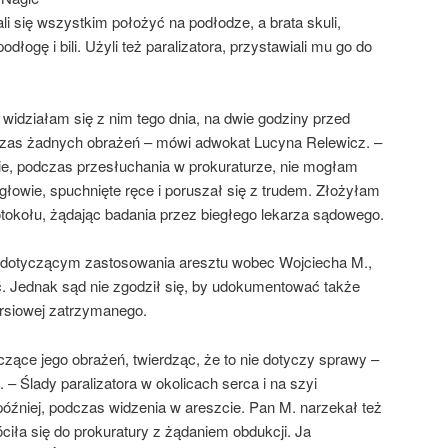
ali się wszystkim położyć na podłodze, a brata skuli,
podłogę i bili. Użyli też paralizatora, przystawiali mu go do
 widziałam się z nim tego dnia, na dwie godziny przed
zas żadnych obrażeń – mówi adwokat Lucyna Relewicz. –
e, podczas przesłuchania w prokuraturze, nie mogłam
łowie, spuchnięte ręce i poruszał się z trudem. Złożyłam
tokołu, żądając badania przez biegłego lekarza sądowego.
 dotyczącym zastosowania aresztu wobec Wojciecha M.,
ęć. Jednak sąd nie zgodził się, by udokumentować także
ersiowej zatrzymanego.
czące jego obrażeń, twierdząc, że to nie dotyczy sprawy –
– Ślady paralizatora w okolicach serca i na szyi
później, podczas widzenia w areszcie. Pan M. narzekał też
ciła się do prokuratury z żądaniem obdukcji. Ja