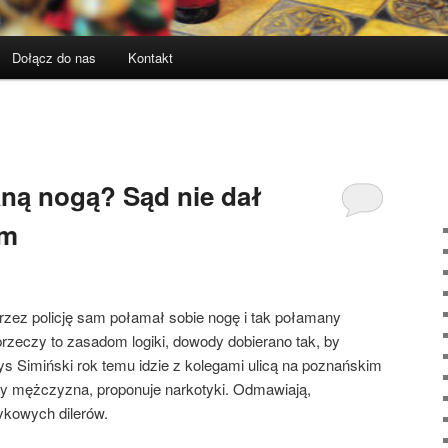
Dołącz do nas
Kontakt
ną nogą? Sąd nie dał
om
 przez policję sam połamał sobie nogę i tak połamany
rzeczy to zasadom logiki, dowody dobierano tak, by
rys Simiński rok temu idzie z kolegami ulicą na poznańskim
ny mężczyzna, proponuje narkotyki. Odmawiają,
ykowych dilerów.