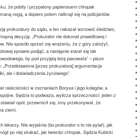
ku, że pobity i przypalony papierosami chłopak
aną nogą, a dopiero potem natknął się na policjantów.
ję prokuratury do sądu, a ten nakazał wznowić śledztwo,
opną decyzję. „Prokurator nie dokonał prawidłowej i
. Nie sposób oprzeć się wrażeniu, że z góry założył,
towej sprawie podjąć, a następnie starał się tak
wodowego, by pod przyjętą tezę pasowała” – pisze
e: „Przedstawiona [przez prokuratora] argumentacja
ki, ale i doświadczenia życiowego”.
ł nieścisłości w zeznaniach Borysa i jego kolegów, a
 spójne. Sędzia to podważa, wylicza sprzeczności: jeden z
 stawiał opór, przewrócił się, inny przekonywał, że
a ziemi.
h lekarzy. Nie wyjaśnia (bo prokurator o to nie pytał), jak
ógł po niej skakać, jak twierdzi chłopak. Sędzia Kubicki