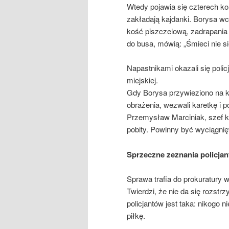
Wtedy pojawia się czterech ko
zakładają kajdanki. Borysa wc
kość piszczelową, zadrapania 
do busa, mówią: „Śmieci nie s
Napastnikami okazali się pol
miejskiej.
Gdy Borysa przywieziono na ko
obrażenia, wezwali karetkę i 
Przemysław Marciniak, szef k
pobity. Powinny być wyciągni
Sprzeczne zeznania policja
Sprawa trafia do prokuratury w
Twierdzi, że nie da się rozstr
policjantów jest taka: nikogo 
piłkę.