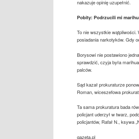
nakazuje opinię uzupełnić.
Pobity: Podrzucili mi marih
To nie wszystkie wątpliwości. 
posiadania narkotyków. Gdy o
Borysowi nie postawiono jedna
sprawdzić, czyja była marihua
palców.
Sąd kazał prokuraturze ponow
Roman, wiceszefowa prokuratu
Ta sama prokuratura bada równ
policjant uderzył w twarz, pod
policjantów, Rafał N., ksywa „
gazeta.pl