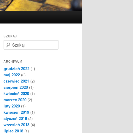
SZUKAJ
S
z
u
k
ARCHIWUM
a
grudzień 2022
(1)
j
maj 2022
(3)
czerwiec 2021
(2)
sierpień 2020
(1)
kwiecień 2020
(1)
marzec 2020
(2)
luty 2020
(1)
kwiecień 2019
(1)
styczeń 2019
(2)
wrzesień 2018
(4)
lipiec 2018
(1)