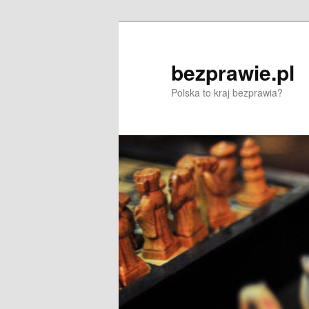
Przeskocz
Przeskocz
do
do
tekstu
widgetów
bezprawie.pl
Polska to kraj bezprawia?