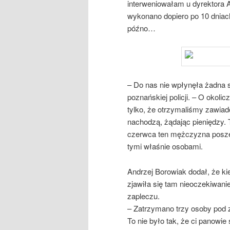
interweniowałam u dyrektora 
wykonano dopiero po 10 dniac
późno…
– Do nas nie wpłynęła żadna s
poznańskiej policji. – O okol
tylko, że otrzymaliśmy zawia
nachodzą, żądając pieniędzy. T
czerwca ten mężczyzna posze
tymi właśnie osobami.
Andrzej Borowiak dodał, że kied
zjawiła się tam nieoczekiwani
zapleczu.
– Zatrzymano trzy osoby pod
To nie było tak, że ci panowie 