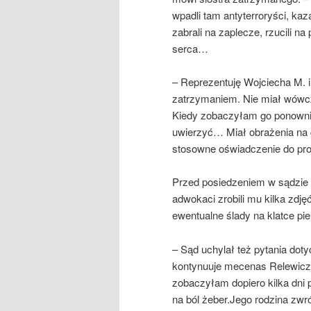
wpadli tam antyterroryści, kaz
zabrali na zaplecze, rzucili na 
serca…
– Reprezentuję Wojciecha M. i
zatrzymaniem. Nie miał wówc
Kiedy zobaczyłam go ponowni
uwierzyć… Miał obrażenia na g
stosowne oświadczenie do pro
Przed posiedzeniem w sądzie
adwokaci zrobili mu kilka zdj
ewentualne ślady na klatce pi
– Sąd uchylał też pytania doty
kontynuuje mecenas Relewicz. 
zobaczyłam dopiero kilka dni 
na ból żeber.Jego rodzina zwró