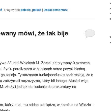
ań
|
Otagowano
pobicie
,
policja
|
Dodaj komentarz
wany mówi, że tak bije
wa 33-letni Wojciech M. Został zatrzymany 9 czerwca.
o użyciu paralizatora w okolicach serca powoli bledną.
 go policja. Tymczasem funkcjonariusze podkreślają, że o
u zatrzymali mężczyznę, który bił innego. Musieli więc
M. złożyli jednak doniesienie do prokuratury na
em, który miał mu oddać pieniądze, w komisie na Wildzie –
 Nagle