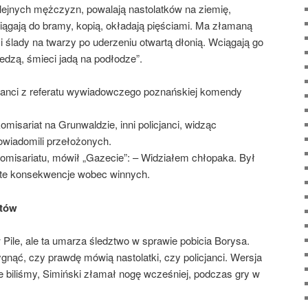
lejnych mężczyzn, powalają nastolatków na ziemię,
iągają do bramy, kopią, okładają pięściami. Ma złamaną
i ślady na twarzy po uderzeniu otwartą dłonią. Wciągają go
iedzą, śmieci jadą na podłodze”.
icjanci z referatu wywiadowczego poznańskiej komendy
misariat na Grunwaldzie, inni policjanci, widząc
powiadomili przełożonych.
omisariatu, mówił „Gazecie”: – Widziałem chłopaka. Był
ęte konsekwencje wobec winnych.
ntów
 Pile, ale ta umarza śledztwo w sprawie pobicia Borysa.
zygnąć, czy prawdę mówią nastolatki, czy policjanci. Wersja
nie biliśmy, Simiński złamał nogę wcześniej, podczas gry w