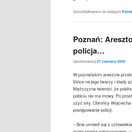
Zaszufladkowano do kategorii
Pozn
Poznań: Areszto
policja…
Opublikowany
27 czerwca 2009
W poznańskim areszcie przeby
Sińce na jego twarzy i ślady p
Mężczyzna twierdzi, że pobiła
pobiciu nie ma mowy. Po prost
użyć siły. Obrońcy Wojciecha 
postępowanie policji.
– Brat umówił się z człowieki
mówi siostra zatrzymanego. –