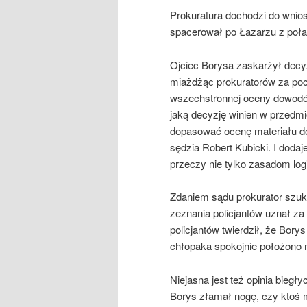
Prokuratura dochodzi do wnios
spacerował po Łazarzu z połam
Ojciec Borysa zaskarżył decyz
miażdżąc prokuratorów za poch
wszechstronnej oceny dowodów
jaką decyzję winien w przedmio
dopasować ocenę materiału do
sędzia Robert Kubicki. I dodaj
przeczy nie tylko zasadom logi
Zdaniem sądu prokurator szuka
zeznania policjantów uznał za
policjantów twierdził, że Borys
chłopaka spokojnie położono n
Niejasna jest też opinia biegłyc
Borys złamał nogę, czy ktoś m