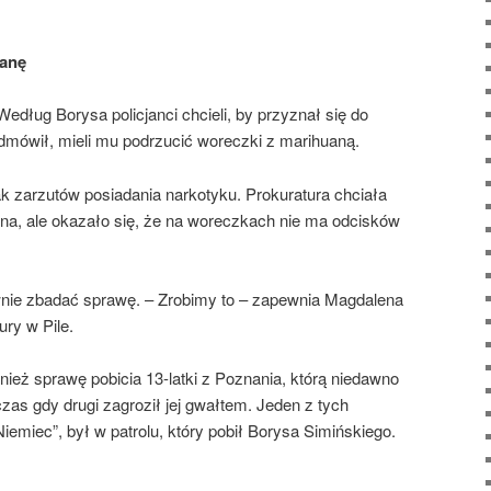
uanę
Według Borysa policjanci chcieli, by przyznał się do
dmówił, mieli mu podrzucić woreczki z marihuaną.
k zarzutów posiadania narkotyku. Prokuratura chciała
na, ale okazało się, że na woreczkach nie ma odcisków
nie zbadać sprawę. – Zrobimy to – zapewnia Magdalena
ry w Pile.
ież sprawę pobicia 13-latki z Poznania, którą niedawno
czas gdy drugi zagroził jej gwałtem. Jeden z tych
Niemiec”, był w patrolu, który pobił Borysa Simińskiego.