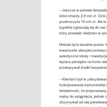
– Jeszcze w połowie listopad
które straciły 2,9 mln zł. Dziś 
przekroczyła 10 mln zł. Ale t
tygodnia zgłaszają się do nas 
który prowadzi śledztwo w sp
Metoda była banalnie prosta. 
towarzystw ubezpieczeniowych
autentyczne lokaty i inwestycje
wpłaca pieniądze na konto ub
przekazywali środki bezpośredni
– Klientami byli w zdecydowan
funkcjonowania instrumentów f
świadomość, że proponowany 
realny do osiągnięcia, jednak
otrzymywali od niej pokwitowa