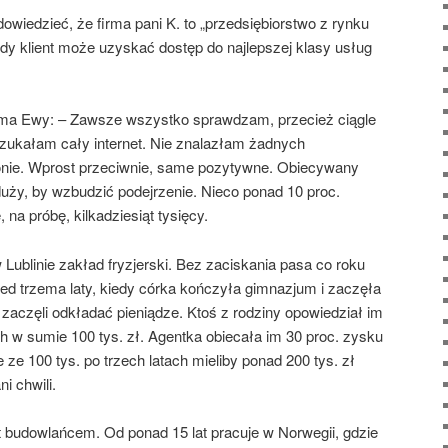
dowiedzieć, że firma pani K. to „przedsiębiorstwo z rynku
y klient może uzyskać dostęp do najlepszej klasy usług
a Ewy: – Zawsze wszystko sprawdzam, przecież ciągle
szukałam cały internet. Nie znalazłam żadnych
Iwonie. Wprost przeciwnie, same pozytywne. Obiecywany
 duży, by wzbudzić podejrzenie. Nieco ponad 10 proc.
na próbę, kilkadziesiąt tysięcy.
ublinie zakład fryzjerski. Bez zaciskania pasa co roku
Przed trzema laty, kiedy córka kończyła gimnazjum i zaczęła
zaczęli odkładać pieniądze. Ktoś z rodziny opowiedział im
ach w sumie 100 tys. zł. Agentka obiecała im 30 proc. zysku
 ze 100 tys. po trzech latach mieliby ponad 200 tys. zł
ni chwili.
t budowlańcem. Od ponad 15 lat pracuje w Norwegii, gdzie