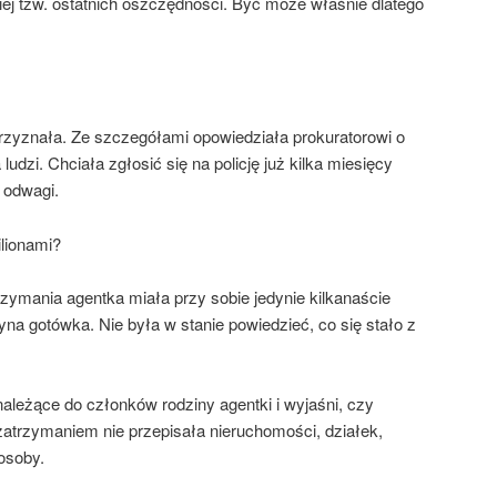
niej tzw. ostatnich oszczędności. Być może właśnie dlatego
rzyznała. Ze szczegółami opowiedziała prokuratorowi o
udzi. Chciała zgłosić się na policję już kilka miesięcy
j odwagi.
ilionami?
trzymania agentka miała przy sobie jedynie kilkanaście
edyna gotówka. Nie była w stanie powiedzieć, co się stało z
należące do członków rodziny agentki i wyjaśni, czy
atrzymaniem nie przepisała nieruchomości, działek,
osoby.