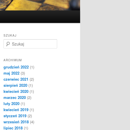
SZUKAJ
S
z
u
k
ARCHIWUM
a
grudzień 2022
(1)
j
maj 2022
(3)
czerwiec 2021
(2)
sierpień 2020
(1)
kwiecień 2020
(1)
marzec 2020
(2)
luty 2020
(1)
kwiecień 2019
(1)
styczeń 2019
(2)
wrzesień 2018
(4)
lipiec 2018
(1)