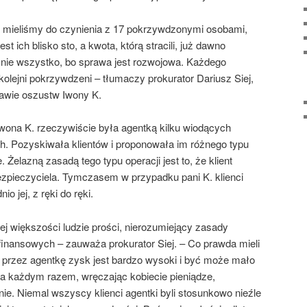
a mieliśmy do czynienia z 17 pokrzywdzonymi osobami,
jest ich blisko sto, a kwota, którą stracili, już dawno
o nie wszystko, bo sprawa jest rozwojowa. Każdego
kolejni pokrzywdzeni – tłumaczy prokurator Dariusz Siej,
rawie oszustw Iwony K.
Iwona K. rzeczywiście była agentką kilku wiodących
. Pozyskiwała klientów i proponowała im różnego typu
. Żelazną zasadą tego typu operacji jest to, że klient
ezpieczyciela. Tymczasem w przypadku pani K. klienci
o jej, z ręki do ręki.
ej większości ludzie prości, nierozumiejący zasady
inansowych – zauważa prokurator Siej. – Co prawda mieli
przez agentkę zysk jest bardzo wysoki i być może mało
 za każdym razem, wręczając kobiecie pieniądze,
nie. Niemal wszyscy klienci agentki byli stosunkowo nieźle