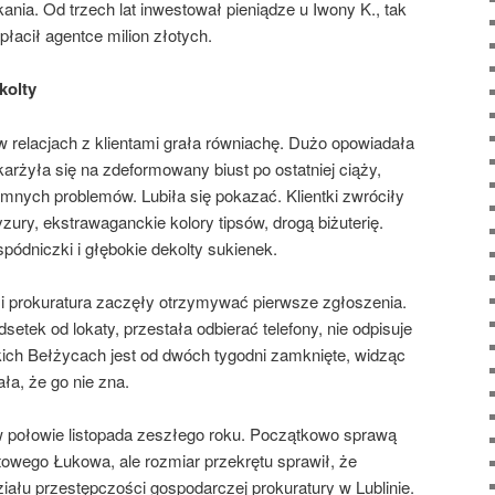
ania. Od trzech lat inwestował pieniądze u Iwony K., tak
płacił agentce milion złotych.
kolty
w relacjach z klientami grała równiachę. Dużo opowiadała
karżyła się na zdeformowany biust po ostatniej ciąży,
tymnych problemów. Lubiła się pokazać. Klientki zwróciły
zury, ekstrawaganckie kolory tipsów, drogą biżuterię.
spódniczki i głębokie dekolty sukienek.
a i prokuratura zaczęły otrzymywać pierwsze zgłoszenia.
setek od lokaty, przestała odbierać telefony, nie odpisuje
lskich Bełżycach jest od dwóch tygodni zamknięte, widząc
ała, że go nie zna.
w połowie listopada zeszłego roku. Początkowo sprawą
towego Łukowa, ale rozmiar przekrętu sprawił, że
iału przestępczości gospodarczej prokuratury w Lublinie.