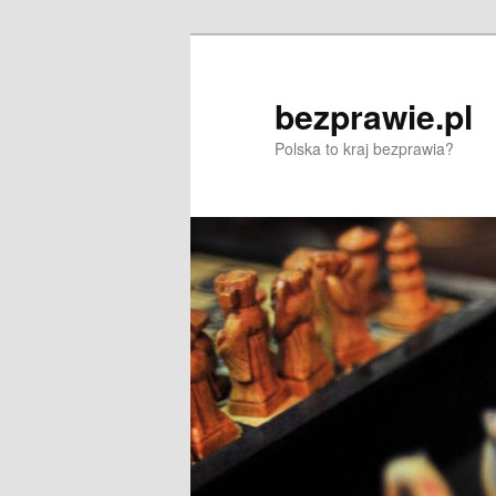
Przeskocz
Przeskocz
do
do
tekstu
widgetów
bezprawie.pl
Polska to kraj bezprawia?