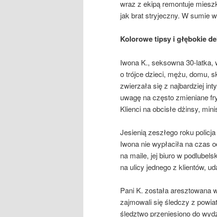
wraz z ekipą remontuje mieszk
jak brat stryjeczny. W sumie w
Kolorowe tipsy i głębokie de
Iwona K., seksowna 30-latka, 
o trójce dzieci, mężu, domu, s
zwierzała się z najbardziej in
uwagę na często zmieniane fry
Klienci na obcisłe dżinsy, mini
Jesienią zeszłego roku policj
Iwona nie wypłaciła na czas od
na maile, jej biuro w podlube
na ulicy jednego z klientów, ud
Pani K. została aresztowana 
zajmowali się śledczy z powia
śledztwo przeniesiono do wydz