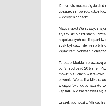
Z internetu można się do dziś 
ubezpieczeniowego, gdzie każd
w dobrych cenach”.
Magda spod Warszawy, znajom
słyszy się o oszustach. Prze
niepokojących opinii o pani 
zysk był duży, ale nie na tyle
Wpłaciłam pierwsze pieniądze, 
Teresa z Markiem prowadzą w L
potrafili odłożyć 20 tys. zł. 
mówić o studiach w Krakowie, 
o Iwonie. Wpłacili w kilku rat
w ciągu roku, co oznaczało, że
kapitału. Nie zastanawiali się a
Leszek pochodzi z Mielca, jes