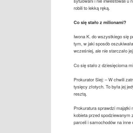
sytuowani i nie inwestowali u 
robili to lekką ręką.
Co się stało z milionami?
Iwona K. do wszystkiego się p
tym, w jaki sposób oszukiwała l
wcześniej, ale nie starczało je
Co się stało z dziesięcioma m
Prokurator Siej: – W chwili za
tysięcy złotych. To była jej j
resztą.
Prokuratura sprawdzi majątki 
kobieta przed spodziewanym z
parceli i samochodów na inne 