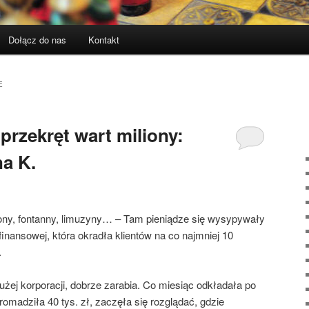
Dołącz do nas
Kontakt
E
 przekręt wart miliony:
na K.
ony, fontanny, limuzyny… – Tam pieniądze się wysypywały
finansowej, która okradła klientów na co najmniej 10
.
ej korporacji, dobrze zarabia. Co miesiąc odkładała po
gromadziła 40 tys. zł, zaczęła się rozglądać, gdzie