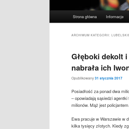
Główne
Strona główna
Informacje
menu
ARCHIWUM KATEGORII:
LUBELSKI
Głęboki dekolt i
nabrała ich Iwo
Opublikowany
31 stycznia 2017
Posiadłość za ponad dwa mili
– opowiadają sąsiedzi agentki 
milionów. Mąż jest policjantem
Ewa pracuje w Warszawie w duż
kilka tysięcy złotych. Kiedy z