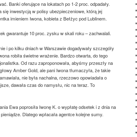
ć. Banki oferujące na lokatach po 1-2 proc. odpadały.
 się inwestycją w polisy ubezpieczeniowe, którą jej
ka imieniem Iwona, kobieta z Bełżyc pod Lublinem.
ek gwarantuje 10 proc. zysku w skali roku – zachwalali.
znie i po kilku dniach w Warszawie dogadywały szczegóły
Iwona robiła świetne wrażenie. Bardzo otwarta, do tego
sjonalistka. Od razu zaproponowała, abyśmy przeszły na
 głowy Amber Gold, ale pani Iwona tłumaczyła, że takie
e namawiała, nie była nachalna, rzeczowo opowiadała o
ejsze, dawała czas do namysłu, nic na teraz. To
nia Ewa poprosiła Iwonę K. o wypłatę odsetek i z dnia na
 pieniądze. Dlatego wpłacała agentce kolejne sumy.