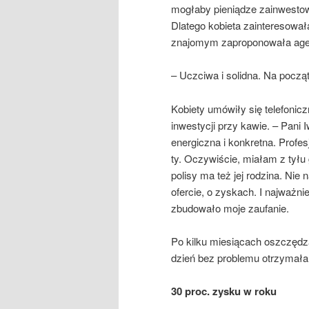
mogłaby pieniądze zainwestowa
Dlatego kobieta zainteresowała
znajomym zaproponowała agent
– Uczciwa i solidna. Na począt
Kobiety umówiły się telefonic
inwestycji przy kawie. – Pani 
energiczna i konkretna. Profe
ty. Oczywiście, miałam z tyłu
polisy ma też jej rodzina. Ni
ofercie, o zyskach. I najważni
zbudowało moje zaufanie.
Po kilku miesiącach oszczędza
dzień bez problemu otrzymała
30 proc. zysku w roku