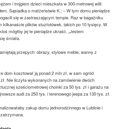
żem i trojgiem dzieci mieszkała w 300-metrowej willi
em. Sąsiadka o małżeństwie K.: – W tym domu pieniądze
ogacili się w zastraszającym tempie. Raz w bagażniku
 kilkanaście plików stuzłotówek, takich po 10 tysięcy. W
ktoś mógłby jej te pieniądze ukraść. „Jestem
się śmiała.
, pamiętają przepych: obrazy, stylowe meble, wanny z
, że dom kosztował ją ponad 2 mln zł, w sam ogród
 zł. Nie liczyła wykonanych na zamówienie dwóch
ucznej sześciometrowej choinki za 50 tys. zł i garażu na
jnowsze audi za 250 tys. i terenowego jeepa za 130 tys. zł.
nalizowałaby zakup domu jednorodzinnego w Lublinie i
 zatrzymana.
danta