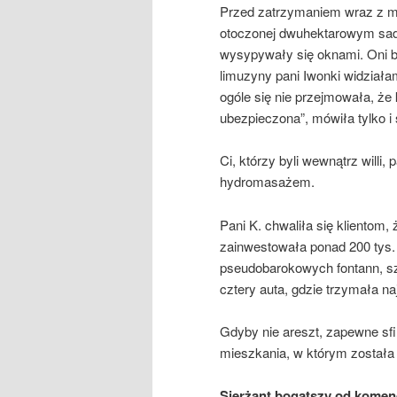
Przed zatrzymaniem wraz z mę
otoczonej dwuhektarowym sad
wysypywały się oknami. Oni b
limuzyny pani Iwonki widziałam
ogóle się nie przejmowała, że 
ubezpieczona”, mówiła tylko i 
Ci, którzy byli wewnątrz willi
hydromasażem.
Pani K. chwaliła się klientom
zainwestowała ponad 200 tys.
pseudobarokowych fontann, szt
cztery auta, gdzie trzymała na
Gdyby nie areszt, zapewne sfi
mieszkania, w którym została
Sierżant bogatszy od komen