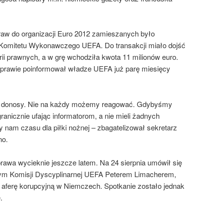
raw do organizacji Euro 2012 zamieszanych było
 Komitetu Wykonawczego UEFA. Do transakcji miało dojść
rii prawnych, a w grę wchodziła kwota 11 milionów euro.
 sprawie poinformował władze UEFA już parę miesięcy
e donosy. Nie na każdy możemy reagować. Gdybyśmy
ranicznie ufając informatorom, a nie mieli żadnych
y nam czasu dla piłki nożnej – zbagatelizował sekretarz
no.
rawa wycieknie jeszcze latem. Na 24 sierpnia umówił się
m Komisji Dyscyplinarnej UEFA Peterem Limacherem,
 aferę korupcyjną w Niemczech. Spotkanie zostało jednak
.