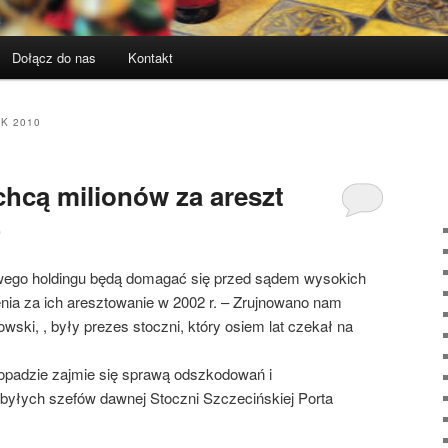
Dołącz do nas
Kontakt
IK 2010
chcą milionów za areszt
0
owego holdingu będą domagać się przed sądem wysokich
ia za ich aresztowanie w 2002 r. – Zrujnowano nam
owski, , były prezes stoczni, który osiem lat czekał na
topadzie zajmie się sprawą odszkodowań i
 byłych szefów dawnej Stoczni Szczecińskiej Porta