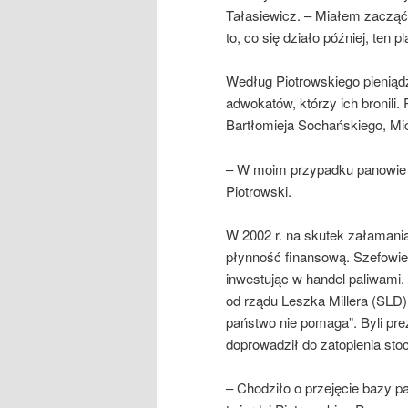
Tałasiewicz. – Miałem zacząć 
to, co się działo później, ten p
Według Piotrowskiego pieniąd
adwokatów, którzy ich bronili.
Bartłomieja Sochańskiego, M
– W moim przypadku panowie S
Piotrowski.
W 2002 r. na skutek załamania
płynność finansową. Szefowie s
inwestując w handel paliwami. 
od rządu Leszka Millera (SLD)
państwo nie pomaga”. Byli pre
doprowadził do zatopienia stoc
– Chodziło o przejęcie bazy pa