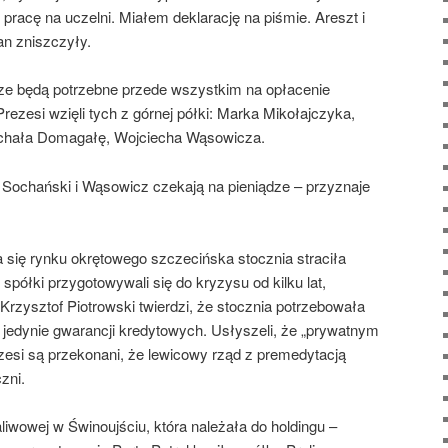
pracę na uczelni. Miałem deklarację na piśmie. Areszt i
lan zniszczyły.
ze będą potrzebne przede wszystkim na opłacenie
 Prezesi wzięli tych z górnej półki: Marka Mikołajczyka,
ichała Domagałę, Wojciecha Wąsowicza.
ochański i Wąsowicz czekają na pieniądze – przyznaje
 się rynku okrętowego szczecińska stocznia straciła
półki przygotowywali się do kryzysu od kilku lat,
Krzysztof Piotrowski twierdzi, że stocznia potrzebowała
 jedynie gwarancji kredytowych. Usłyszeli, że „prywatnym
zesi są przekonani, że lewicowy rząd z premedytacją
zni.
liwowej w Świnoujściu, która należała do holdingu –