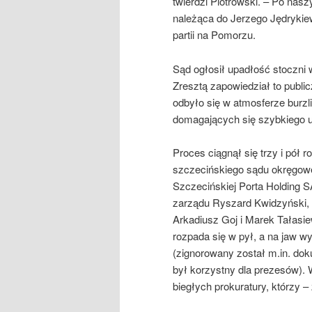
twierdzi Piotrowski. – Po nas
należąca do Jerzego Jędrykie
partii na Pomorzu.
Sąd ogłosił upadłość stoczni w
Zresztą zapowiedział to publ
odbyło się w atmosferze burz
domagających się szybkiego uk
Proces ciągnął się trzy i pół
szczecińskiego sądu okręgowe
Szczecińskiej Porta Holding S
zarządu Ryszard Kwidzyński, 
Arkadiusz Goj i Marek Tałasie
rozpada się w pył, a na jaw w
(zignorowany został m.in. do
był korzystny dla prezesów). W
biegłych prokuratury, którzy 