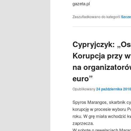
gazeta.pl
Zaszufladkowano do kategorii
Szcze
Cypryjczyk: „O
Korupcja przy w
na organizatoró
euro”
Opublikowany
24 października 201
Spyros Marangos, skarbnik cypr
korupcję w procesie wyboru Po
roku. W grę miała wchodzić k
zaprzecza.
W sobotę o rewelacjach Maran