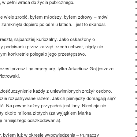
u, w pełni wraca do życia publicznego.
e wiele zrobić, byłem młodszy, byłem zdrowy – mówi
zamknięta dopiero po ośmiu latach. I jest to skandal.
resztą najbardziej kuriozalny. Jako oskarżony o
y podpisaniu przez zarząd trzech uchwał, nigdy nie
zym konkretnie polegało jego przestępstwo.
rezesi przeszli na emeryturę, tylko Arkadiusz Goj jeszcze
iotrowski.
dośćuczynienie każdy z uniewinnionych złożył osobno.
zie rozpatrywane razem. Jakich pieniędzy domagają się?
ić. Na pewno każdy przypadek jest inny. Nieoficjalnie
y około miliona złotych (za wyjątkiem Marka
ię mniejszego odszkodowania).
, byłem już w okresie wypowiedzenia – tłumaczy