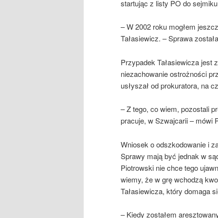
startując z listy PO do sejmik
– W 2002 roku mogłem jeszcz
Tałasiewicz. – Sprawa została 
Przypadek Tałasiewicza jest z
niezachowanie ostrożności prz
usłyszał od prokuratora, na c
– Z tego, co wiem, pozostali p
pracuje, w Szwajcarii – mówi P
Wniosek o odszkodowanie i za
Sprawy mają być jednak w sąd
Piotrowski nie chce tego ujawn
wiemy, że w grę wchodzą kwot
Tałasiewicza, który domaga s
– Kiedy zostałem aresztowany