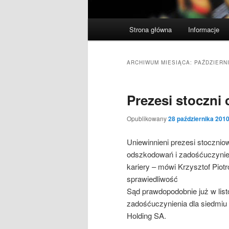
Główne
Strona główna
Informacje
menu
ARCHIWUM MIESIĄCA:
PAŹDZIERN
Prezesi stoczni 
Opublikowany
28 października 201
Uniewinnieni prezesi stoczni
odszkodowań i zadośćuczynien
kariery – mówi Krzysztof Piotr
sprawiedliwość
Sąd prawdopodobnie już w lis
zadośćuczynienia dla siedmiu
Holding SA.