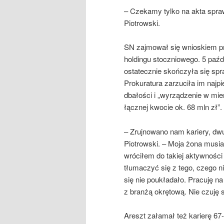
– Czekamy tylko na akta spra
Piotrowski.
SN zajmował się wnioskiem pr
holdingu stoczniowego. 5 paź
ostatecznie skończyła się spra
Prokuratura zarzuciła im najp
dbałości i „wyrządzenie w mie
łącznej kwocie ok. 68 mln zł”.
– Zrujnowano nam kariery, dw
Piotrowski. – Moja żona musia
wróciłem do takiej aktywności
tłumaczyć się z tego, czego 
się nie poukładało. Pracuję n
z branżą okrętową. Nie czuję 
Areszt załamał też karierę 67-