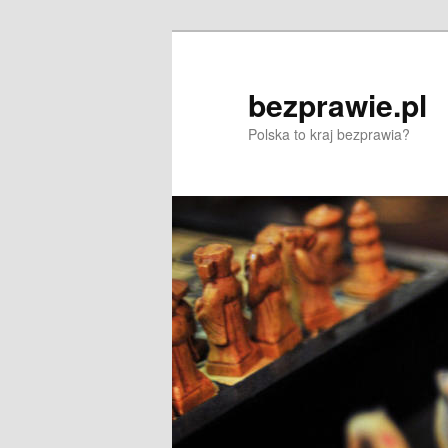
Przeskocz
Przeskocz
do
do
tekstu
widgetów
bezprawie.pl
Polska to kraj bezprawia?