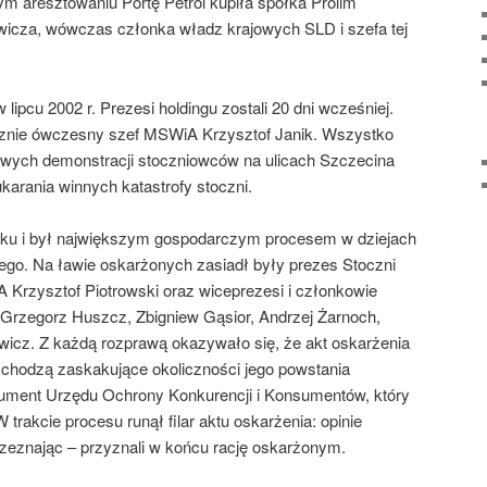
zym aresztowaniu Portę Petrol kupiła spółka Prolim
wicza, wówczas członka władz krajowych SLD i szefa tej
 lipcu 2002 r. Prezesi holdingu zostali 20 dni wcześniej.
icznie ówczesny szef MSWiA Krzysztof Janik. Wszystko
liwych demonstracji stoczniowców na ulicach Szczecina
arania winnych katastrofy stoczni.
 roku i był największym gospodarczym procesem w dziejach
go. Na ławie oskarżonych zasiadł były prezes Stoczni
A Krzysztof Piotrowski oraz wiceprezesi i członkowie
Grzegorz Huszcz, Zbigniew Gąsior, Andrzej Żarnoch,
wicz. Z każdą rozprawą okazywało się, że akt oskarżenia
ychodzą zaskakujące okoliczności jego powstania
kument Urzędu Ochrony Konkurencji i Konsumentów, który
 trakcie procesu runął filar aktu oskarżenia: opinie
– zeznając – przyznali w końcu rację oskarżonym.