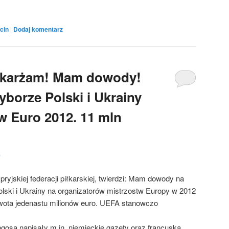
cin
|
Dodaj komentarz
skarżam! Mam dowody!
yborze Polski i Ukrainy
w Euro 2012. 11 mln
0
yjskiej federacji piłkarskiej, twierdzi: Mam dowody na
lski i Ukrainy na organizatorów mistrzostw Europy w 2012
wota jedenastu milionów euro. UEFA stanowczo
gosa napisały m.in. niemieckie gazety oraz francuska