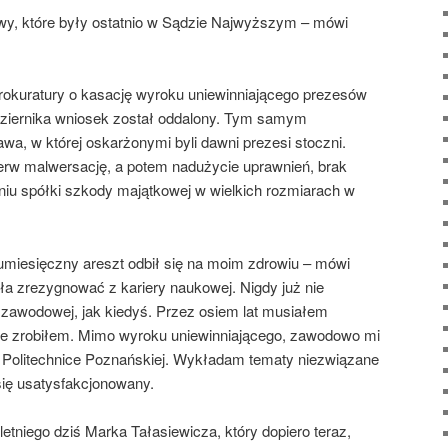
wy, które były ostatnio w Sądzie Najwyższym – mówi
okuratury o kasację wyroku uniewinniającego prezesów
dziernika wniosek został oddalony. Tym samym
wa, w której oskarżonymi byli dawni prezesi stoczni.
ierw malwersację, a potem nadużycie uprawnień, brak
niu spółki szkody majątkowej w wielkich rozmiarach w
umiesięczny areszt odbił się na moim zdrowiu – mówi
ła zrezygnować z kariery naukowej. Nigdy już nie
 zawodowej, jak kiedyś. Przez osiem lat musiałem
nie zrobiłem. Mimo wyroku uniewinniającego, zawodowo mi
a Politechnice Poznańskiej. Wykładam tematy niezwiązane
się usatysfakcjonowany.
letniego dziś Marka Tałasiewicza, który dopiero teraz,