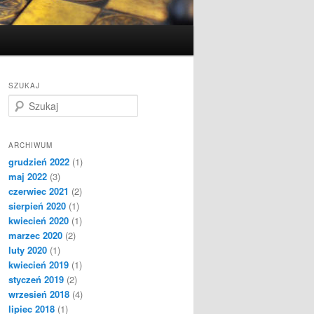
SZUKAJ
S
z
u
k
ARCHIWUM
a
grudzień 2022
(1)
j
maj 2022
(3)
czerwiec 2021
(2)
sierpień 2020
(1)
kwiecień 2020
(1)
marzec 2020
(2)
luty 2020
(1)
kwiecień 2019
(1)
styczeń 2019
(2)
wrzesień 2018
(4)
lipiec 2018
(1)