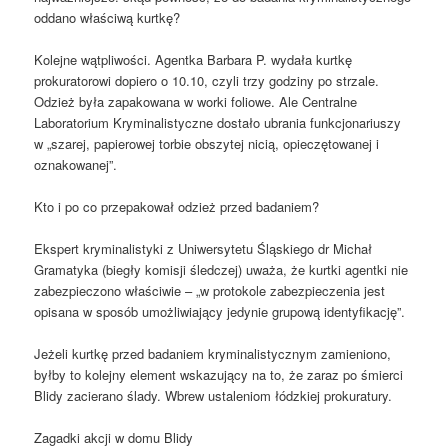
oddano właściwą kurtkę?
Kolejne wątpliwości. Agentka Barbara P. wydała kurtkę
prokuratorowi dopiero o 10.10, czyli trzy godziny po strzale.
Odzież była zapakowana w worki foliowe. Ale Centralne
Laboratorium Kryminalistyczne dostało ubrania funkcjonariuszy
w „szarej, papierowej torbie obszytej nicią, opieczętowanej i
oznakowanej”.
Kto i po co przepakował odzież przed badaniem?
Ekspert kryminalistyki z Uniwersytetu Śląskiego dr Michał
Gramatyka (biegły komisji śledczej) uważa, że kurtki agentki nie
zabezpieczono właściwie – „w protokole zabezpieczenia jest
opisana w sposób umożliwiający jedynie grupową identyfikację”.
Jeżeli kurtkę przed badaniem kryminalistycznym zamieniono,
byłby to kolejny element wskazujący na to, że zaraz po śmierci
Blidy zacierano ślady. Wbrew ustaleniom łódzkiej prokuratury.
Zagadki akcji w domu Blidy