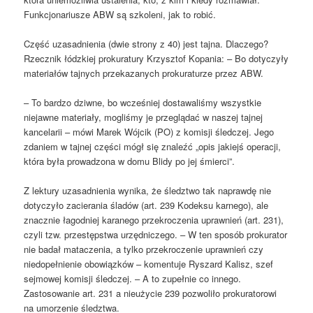
Funkcjonariusze ABW są szkoleni, jak to robić.
Część uzasadnienia (dwie strony z 40) jest tajna. Dlaczego?
Rzecznik łódzkiej prokuratury Krzysztof Kopania: – Bo dotyczyły
materiałów tajnych przekazanych prokuraturze przez ABW.
– To bardzo dziwne, bo wcześniej dostawaliśmy wszystkie
niejawne materiały, mogliśmy je przeglądać w naszej tajnej
kancelarii – mówi Marek Wójcik (PO) z komisji śledczej. Jego
zdaniem w tajnej części mógł się znaleźć „opis jakiejś operacji,
która była prowadzona w domu Blidy po jej śmierci”.
Z lektury uzasadnienia wynika, że śledztwo tak naprawdę nie
dotyczyło zacierania śladów (art. 239 Kodeksu karnego), ale
znacznie łagodniej karanego przekroczenia uprawnień (art. 231),
czyli tzw. przestępstwa urzędniczego. – W ten sposób prokurator
nie badał mataczenia, a tylko przekroczenie uprawnień czy
niedopełnienie obowiązków – komentuje Ryszard Kalisz, szef
sejmowej komisji śledczej. – A to zupełnie co innego.
Zastosowanie art. 231 a nieużycie 239 pozwoliło prokuratorowi
na umorzenie śledztwa.