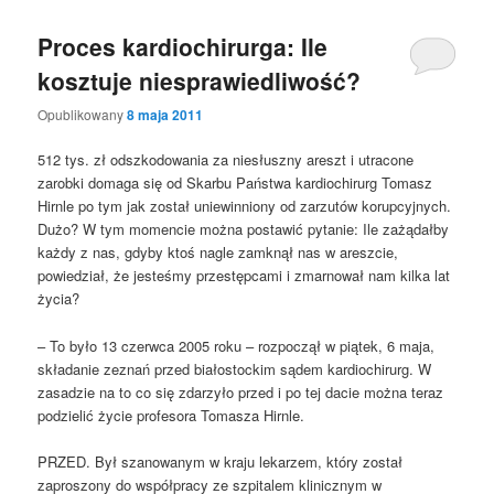
Proces kardiochirurga: Ile
kosztuje niesprawiedliwość?
Opublikowany
8 maja 2011
512 tys. zł odszkodowania za niesłuszny areszt i utracone
zarobki domaga się od Skarbu Państwa kardiochirurg Tomasz
Hirnle po tym jak został uniewinniony od zarzutów korupcyjnych.
Dużo? W tym momencie można postawić pytanie: Ile zażądałby
każdy z nas, gdyby ktoś nagle zamknął nas w areszcie,
powiedział, że jesteśmy przestępcami i zmarnował nam kilka lat
życia?
– To było 13 czerwca 2005 roku – rozpoczął w piątek, 6 maja,
składanie zeznań przed białostockim sądem kardiochirurg. W
zasadzie na to co się zdarzyło przed i po tej dacie można teraz
podzielić życie profesora Tomasza Hirnle.
PRZED. Był szanowanym w kraju lekarzem, który został
zaproszony do współpracy ze szpitalem klinicznym w