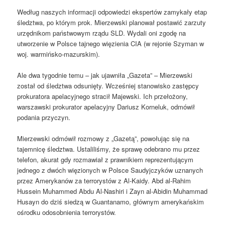
Według naszych informacji odpowiedzi ekspertów zamykały etap
śledztwa, po którym prok. Mierzewski planował postawić zarzuty
urzędnikom państwowym rządu SLD. Wydali oni zgodę na
utworzenie w Polsce tajnego więzienia CIA (w rejonie Szyman w
woj. warmińsko-mazurskim).
Ale dwa tygodnie temu – jak ujawniła „Gazeta” – Mierzewski
został od śledztwa odsunięty. Wcześniej stanowisko zastępcy
prokuratora apelacyjnego stracił Majewski. Ich przełożony,
warszawski prokurator apelacyjny Dariusz Korneluk, odmówił
podania przyczyn.
Mierzewski odmówił rozmowy z „Gazetą”, powołując się na
tajemnicę śledztwa. Ustaliliśmy, że sprawę odebrano mu przez
telefon, akurat gdy rozmawiał z prawnikiem reprezentującym
jednego z dwóch więzionych w Polsce Saudyjczyków uznanych
przez Amerykanów za terrorystów z Al-Kaidy. Abd al-Rahim
Hussein Muhammed Abdu Al-Nashiri i Zayn al-Abidin Muhammad
Husayn do dziś siedzą w Guantanamo, głównym amerykańskim
ośrodku odosobnienia terrorystów.