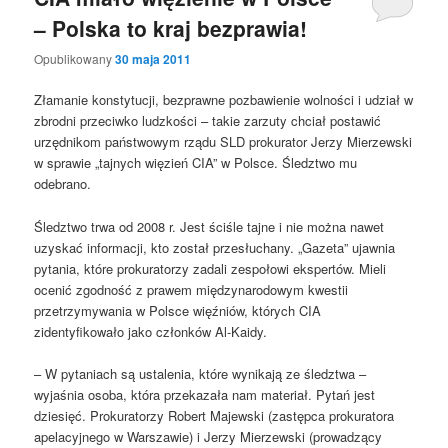
– Polska to kraj bezprawia!
Opublikowany
30 maja 2011
Złamanie konstytucji, bezprawne pozbawienie wolności i udział w
zbrodni przeciwko ludzkości – takie zarzuty chciał postawić
urzędnikom państwowym rządu SLD prokurator Jerzy Mierzewski
w sprawie „tajnych więzień CIA” w Polsce. Śledztwo mu
odebrano.
Śledztwo trwa od 2008 r. Jest ściśle tajne i nie można nawet
uzyskać informacji, kto został przesłuchany. „Gazeta” ujawnia
pytania, które prokuratorzy zadali zespołowi ekspertów. Mieli
ocenić zgodność z prawem międzynarodowym kwestii
przetrzymywania w Polsce więźniów, których CIA
zidentyfikowało jako członków Al-Kaidy.
– W pytaniach są ustalenia, które wynikają ze śledztwa –
wyjaśnia osoba, która przekazała nam materiał. Pytań jest
dziesięć. Prokuratorzy Robert Majewski (zastępca prokuratora
apelacyjnego w Warszawie) i Jerzy Mierzewski (prowadzący