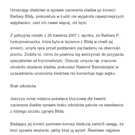
Umarzając śledztwo w sprawie zacierania śladów po śmierci
Barbary Blidy, prokuratura w Łodzi nie wyjaśniła najważniejszych
wątpliwości. Jest ich nawet więcej, niż było.
Z policyjnej notatki z 25 kwietnia 2007 r. wynika, że Barbara P.,
funkcjonariuszka, która była w łazience z Blidą w chwili jej
śmierci, umyła ręce przed poddaniem się badaniu na obecność
prochu. Zrobiła to, mimo że powinna się wstrzymać do przyjazdu
specjalistów od kryminalistyki. Chociaż umycie rąk znacznie
utrudniło zbadanie śladów, prokurator Radomił Bartodziejski w
uzasadnieniu umorzenia śledztwa nie komentuje tego wątku.
Brak odcisków
Jeszcze mniej miejsca poświęca kluczowej dla kwestii
zacierania śladów sprawie braku odcisków palców na rewolwerze,
z którego strzału zginęła Blida.
Badający jej śmierć posłowie komisji śledczej zwrócili uwagę, że
broń sprawia wrażenie, jakby ktoś ją wytarł. Rewolwer najpierw