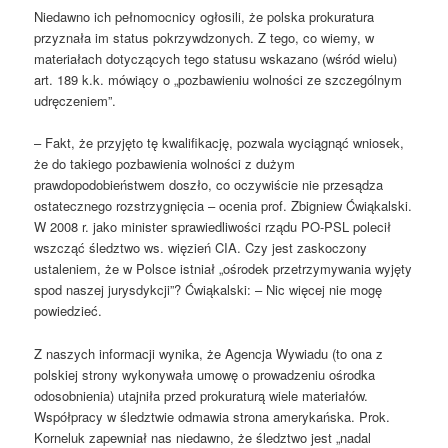
Niedawno ich pełnomocnicy ogłosili, że polska prokuratura
przyznała im status pokrzywdzonych. Z tego, co wiemy, w
materiałach dotyczących tego statusu wskazano (wśród wielu)
art. 189 k.k. mówiący o „pozbawieniu wolności ze szczególnym
udręczeniem”.
– Fakt, że przyjęto tę kwalifikację, pozwala wyciągnąć wniosek,
że do takiego pozbawienia wolności z dużym
prawdopodobieństwem doszło, co oczywiście nie przesądza
ostatecznego rozstrzygnięcia – ocenia prof. Zbigniew Ćwiąkalski.
W 2008 r. jako minister sprawiedliwości rządu PO-PSL polecił
wszcząć śledztwo ws. więzień CIA. Czy jest zaskoczony
ustaleniem, że w Polsce istniał „ośrodek przetrzymywania wyjęty
spod naszej jurysdykcji”? Ćwiąkalski: – Nic więcej nie mogę
powiedzieć.
Z naszych informacji wynika, że Agencja Wywiadu (to ona z
polskiej strony wykonywała umowę o prowadzeniu ośrodka
odosobnienia) utajniła przed prokuraturą wiele materiałów.
Współpracy w śledztwie odmawia strona amerykańska. Prok.
Korneluk zapewniał nas niedawno, że śledztwo jest „nadal