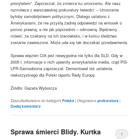
priorytetem”. Zaprzeczał, że zmierza ku umorzeniu. Ale nasz
rozmówca z warszawskiej prokuratury twierdzi: – Umorzenie
byłoby samobójstwem politycznym. Dlatego ustalono z
Amerykanami, że nie przyślą żadnej odpowiedzi na wniosek o
pomoc prawną, a nie jak poprzednio – odmowną. Będziemy
mówić, że czekamy na ich stanowisko, i w końcu śledztwo
zostanie zawieszone. Może uda się tak doczekać przedawnienia.
Sprawa więzień CIA jest niewygodna nie tylko dla SLD. Gdy w
2005 r. informacje o nich ujawniły amerykańskie media, rząd PiS-
LPR-Samoobrona zaprzeczał. Dementował też ustalenia
niekorzystnego dla Polski raportu Rady Europy.
Źródło: Gazeta Wyborcza
Zaszufladkowano do kategorii
Polska
|
Otagowano
prokuratura
|
Dodaj komentarz
Sprawa śmierci Blidy. Kurtka
1