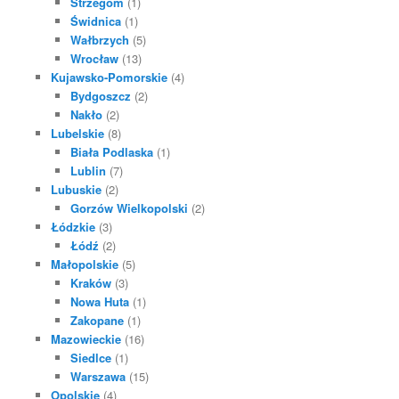
Strzegom
(1)
Świdnica
(1)
Wałbrzych
(5)
Wrocław
(13)
Kujawsko-Pomorskie
(4)
Bydgoszcz
(2)
Nakło
(2)
Lubelskie
(8)
Biała Podlaska
(1)
Lublin
(7)
Lubuskie
(2)
Gorzów Wielkopolski
(2)
Łódzkie
(3)
Łódź
(2)
Małopolskie
(5)
Kraków
(3)
Nowa Huta
(1)
Zakopane
(1)
Mazowieckie
(16)
Siedlce
(1)
Warszawa
(15)
Opolskie
(4)