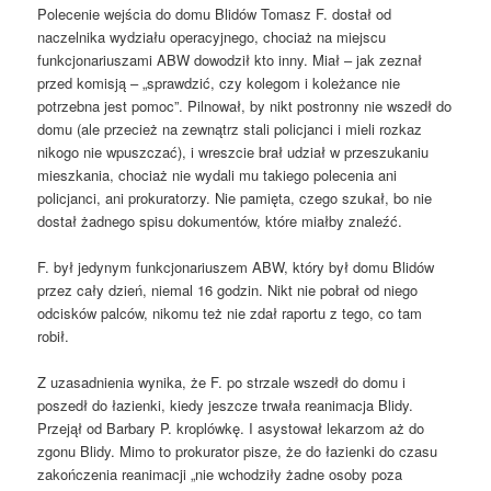
Polecenie wejścia do domu Blidów Tomasz F. dostał od
naczelnika wydziału operacyjnego, chociaż na miejscu
funkcjonariuszami ABW dowodził kto inny. Miał – jak zeznał
przed komisją – „sprawdzić, czy kolegom i koleżance nie
potrzebna jest pomoc”. Pilnował, by nikt postronny nie wszedł do
domu (ale przecież na zewnątrz stali policjanci i mieli rozkaz
nikogo nie wpuszczać), i wreszcie brał udział w przeszukaniu
mieszkania, chociaż nie wydali mu takiego polecenia ani
policjanci, ani prokuratorzy. Nie pamięta, czego szukał, bo nie
dostał żadnego spisu dokumentów, które miałby znaleźć.
F. był jedynym funkcjonariuszem ABW, który był domu Blidów
przez cały dzień, niemal 16 godzin. Nikt nie pobrał od niego
odcisków palców, nikomu też nie zdał raportu z tego, co tam
robił.
Z uzasadnienia wynika, że F. po strzale wszedł do domu i
poszedł do łazienki, kiedy jeszcze trwała reanimacja Blidy.
Przejął od Barbary P. kroplówkę. I asystował lekarzom aż do
zgonu Blidy. Mimo to prokurator pisze, że do łazienki do czasu
zakończenia reanimacji „nie wchodziły żadne osoby poza