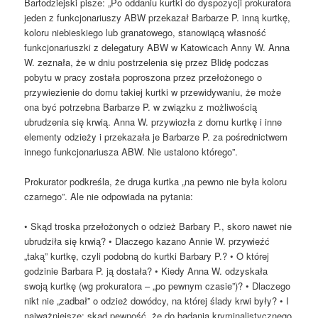
Bartodziejski pisze: „Po oddaniu kurtki do dyspozycji prokuratora
jeden z funkcjonariuszy ABW przekazał Barbarze P. inną kurtkę,
koloru niebieskiego lub granatowego, stanowiącą własność
funkcjonariuszki z delegatury ABW w Katowicach Anny W. Anna
W. zeznała, że w dniu postrzelenia się przez Blidę podczas
pobytu w pracy została poproszona przez przełożonego o
przywiezienie do domu takiej kurtki w przewidywaniu, że może
ona być potrzebna Barbarze P. w związku z możliwością
ubrudzenia się krwią. Anna W. przywiozła z domu kurtkę i inne
elementy odzieży i przekazała je Barbarze P. za pośrednictwem
innego funkcjonariusza ABW. Nie ustalono którego”.
Prokurator podkreśla, że druga kurtka „na pewno nie była koloru
czarnego”. Ale nie odpowiada na pytania:
• Skąd troska przełożonych o odzież Barbary P., skoro nawet nie
ubrudziła się krwią? • Dlaczego kazano Annie W. przywieźć
„taką” kurtkę, czyli podobną do kurtki Barbary P.? • O której
godzinie Barbara P. ją dostała? • Kiedy Anna W. odzyskała
swoją kurtkę (wg prokuratora – „po pewnym czasie”)? • Dlaczego
nikt nie „zadbał” o odzież dowódcy, na której ślady krwi były? • I
najważniejsze: skąd pewność, że do badania kryminalistycznego