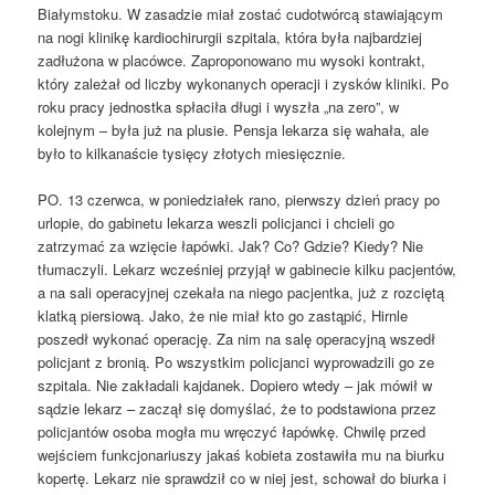
Białymstoku. W zasadzie miał zostać cudotwórcą stawiającym
na nogi klinikę kardiochirurgii szpitala, która była najbardziej
zadłużona w placówce. Zaproponowano mu wysoki kontrakt,
który zależał od liczby wykonanych operacji i zysków kliniki. Po
roku pracy jednostka spłaciła długi i wyszła „na zero”, w
kolejnym – była już na plusie. Pensja lekarza się wahała, ale
było to kilkanaście tysięcy złotych miesięcznie.
PO. 13 czerwca, w poniedziałek rano, pierwszy dzień pracy po
urlopie, do gabinetu lekarza weszli policjanci i chcieli go
zatrzymać za wzięcie łapówki. Jak? Co? Gdzie? Kiedy? Nie
tłumaczyli. Lekarz wcześniej przyjął w gabinecie kilku pacjentów,
a na sali operacyjnej czekała na niego pacjentka, już z rozciętą
klatką piersiową. Jako, że nie miał kto go zastąpić, Hirnle
poszedł wykonać operację. Za nim na salę operacyjną wszedł
policjant z bronią. Po wszystkim policjanci wyprowadzili go ze
szpitala. Nie zakładali kajdanek. Dopiero wtedy – jak mówił w
sądzie lekarz – zaczął się domyślać, że to podstawiona przez
policjantów osoba mogła mu wręczyć łapówkę. Chwilę przed
wejściem funkcjonariuszy jakaś kobieta zostawiła mu na biurku
kopertę. Lekarz nie sprawdził co w niej jest, schował do biurka i