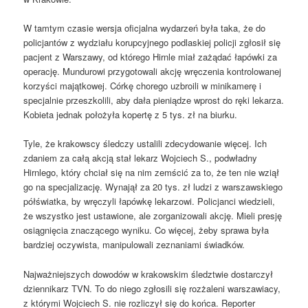
W tamtym czasie wersja oficjalna wydarzeń była taka, że do
policjantów z wydziału korupcyjnego podlaskiej policji zgłosił się
pacjent z Warszawy, od którego Hirnle miał zażądać łapówki za
operację. Mundurowi przygotowali akcję wręczenia kontrolowanej
korzyści majątkowej. Córkę chorego uzbroili w minikamerę i
specjalnie przeszkolili, aby dała pieniądze wprost do ręki lekarza.
Kobieta jednak położyła kopertę z 5 tys. zł na biurku.
Tyle, że krakowscy śledczy ustalili zdecydowanie więcej. Ich
zdaniem za całą akcją stał lekarz Wojciech S., podwładny
Hirnlego, który chciał się na nim zemścić za to, że ten nie wziął
go na specjalizację. Wynajął za 20 tys. zł ludzi z warszawskiego
półświatka, by wręczyli łapówkę lekarzowi. Policjanci wiedzieli,
że wszystko jest ustawione, ale zorganizowali akcję. Mieli presję
osiągnięcia znaczącego wyniku. Co więcej, żeby sprawa była
bardziej oczywista, manipulowali zeznaniami świadków.
Najważniejszych dowodów w krakowskim śledztwie dostarczył
dziennikarz TVN. To do niego zgłosili się rozżaleni warszawiacy,
z którymi Wojciech S. nie rozliczył się do końca. Reporter