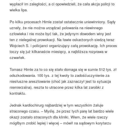
wypłacił im zaległości, a ci opowiedzieli, że cała akcja policji to
wielka lipa.
Po kilku procesach Hirnle został ostatecznie uniewinniony. Sądy
uznały, że nie można urządzać polowania na niewinnego
człowieka i nie może być tak, że jedynym dowodem winy jest
ten z nielegalnej prowokacji. Na ławie oskarżonych siedzą teraz
Wojciech S. i policjanci organizujący całą prowokację. Ich proces
toczy się już kilkanaście miesięcy, a najbliższa rozprawa w
czwartek.
Tomasz Hirnle za to co się stało domaga się w sumie 512 tys. zł
odszkodowania. 100 tys. z tej kwoty to zadośćuczynienie za
niesłuszne aresztowanie (choć jak zaznaczył jest to sytuacja
niemierzalna), reszta to utracone przez kilka lat zarobki z
kontraktu.
Jednak kardiochirurg najbardziej w tym wszystkim żałuje
straconego czasu. – Myślę, że przez tych parę lat bardzo wiele
okazji zostało straconych dla kliniki. Wiem, że wiele rzeczy
mógłbym zrobić lepiej i więcej – mówił na sądowym korytarzu