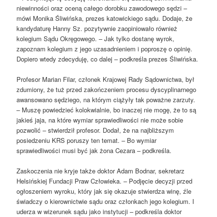
niewinności oraz oceną całego dorobku zawodowego sędzi –
mówi Monika Śliwińska, prezes katowickiego sądu. Dodaje, że
kandydaturę Hanny Sz. pozytywnie zaopiniowało również
kolegium Sądu Okręgowego. – Jak tylko dostanę wyrok,
zapoznam kolegium z jego uzasadnieniem i poproszę o opinię.
Dopiero wtedy zdecyduję, co dalej – podkreśla prezes Śliwińska.
Profesor Marian Filar, członek Krajowej Rady Sądownictwa, był
zdumiony, że tuż przed zakończeniem procesu dyscyplinarnego
awansowano sędziego, na którym ciążyły tak poważne zarzuty.
– Muszę powiedzieć kolokwialnie, bo inaczej nie mogę, że to są
jakieś jaja, na które wymiar sprawiedliwości nie może sobie
pozwolić – stwierdził profesor. Dodał, że na najbliższym
posiedzeniu KRS poruszy ten temat. – Bo wymiar
sprawiedliwości musi być jak żona Cezara – podkreśla.
Zaskoczenia nie kryje także doktor Adam Bodnar, sekretarz
Helsińskiej Fundacji Praw Człowieka. – Podjęcie decyzji przed
ogłoszeniem wyroku, który jak się okazuje stwierdza winę, źle
świadczy o kierownictwie sądu oraz członkach jego kolegium. I
uderza w wizerunek sądu jako instytucji – podkreśla doktor