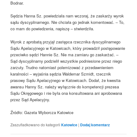
Bodnar.
Sędzia Hanna Sz. powiedziała nam wczoraj, że zaskarży wyrok
sądu dyscyplinarnego. Nie chciała go jednak komentować. – To,
co mam do powiedzenia, napiszę – stwierdziła.
Wyrok z aprobatą przyjął zastępca rzecznika dyscyplinarnego
Sądu Apelacyjnego w Katowicach, który prowadził postępowanie
przeciwko sędzi Hannie Sz. Nie ma zamiaru go zaskarżać. –
Sąd dyscyplinarny podzielił wszystkie podniesione przez niego
zarzuty. Trudno natomiast polemizować z przedawnieniem
karalności – wyjaśnia sędzia Waldemar Szmidt, rzecznik
prasowy Sądu Apelacyjnego w Katowicach. Dodał, że kwestia
awansu Hanny Sz. należy wyłącznie do kompetencji prezesa
Sądu Okręgowego i nie była ona konsultowana ani aprobowana
przez Sąd Apelacyjny.
Źródło: Gazeta Wyborcza Katowice
Zaszufladkowano do kategorii
Katowice
|
Dodaj komentarz