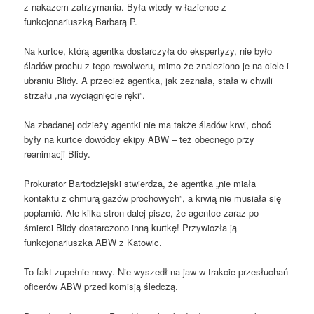
z nakazem zatrzymania. Była wtedy w łazience z
funkcjonariuszką Barbarą P.
Na kurtce, którą agentka dostarczyła do ekspertyzy, nie było
śladów prochu z tego rewolweru, mimo że znaleziono je na ciele i
ubraniu Blidy. A przecież agentka, jak zeznała, stała w chwili
strzału „na wyciągnięcie ręki”.
Na zbadanej odzieży agentki nie ma także śladów krwi, choć
były na kurtce dowódcy ekipy ABW – też obecnego przy
reanimacji Blidy.
Prokurator Bartodziejski stwierdza, że agentka „nie miała
kontaktu z chmurą gazów prochowych”, a krwią nie musiała się
poplamić. Ale kilka stron dalej pisze, że agentce zaraz po
śmierci Blidy dostarczono inną kurtkę! Przywiozła ją
funkcjonariuszka ABW z Katowic.
To fakt zupełnie nowy. Nie wyszedł na jaw w trakcie przesłuchań
oficerów ABW przed komisją śledczą.