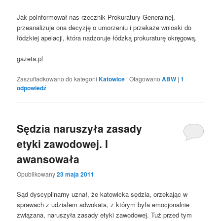
Jak poinformował nas rzecznik Prokuratury Generalnej,
przeanalizuje ona decyzję o umorzeniu i przekaże wnioski do
łódzkiej apelacji, która nadzoruje łódzką prokuraturę okręgową.
gazeta.pl
Zaszufladkowano do kategorii
Katowice
|
Otagowano
ABW
|
1
odpowiedź
Sędzia naruszyła zasady
etyki zawodowej. I
awansowała
Opublikowany
23 maja 2011
Sąd dyscyplinarny uznał, że katowicka sędzia, orzekając w
sprawach z udziałem adwokata, z którym była emocjonalnie
związana, naruszyła zasady etyki zawodowej. Tuż przed tym