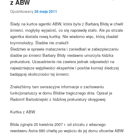
z ABW
Opublikowany
26 maja 2011
Ślady na kurtce agentki ABW, która była z Barbarą Blidą w chwili
śmierci, mogłyby wyjaśnić, co się naprawdę stało. Ale po strzale
agentka dostała nową kurtkę. Nie wiadomo więc, którą zbadali
kryminolodzy. Śladów nie znaleźli
Śledztwo w sprawie mataczenia i zaniedbań w zabezpieczaniu
śladów po śmierci Barbary Blidy niedawno umorzyła łódzka
prokuratura. Uzasadnienie nie zawiera jednak odpowiedzi na
najważniejsze wątpliwości ekspertów i posłów komisji śledczej
badającej okoliczności tej śmierci.
Znaleźliśmy tam sensacyjne informacje o zachowaniu
funkcjonariuszy w domu Blidów tragicznego dnia. Opisał je
Radomił Bartodziejski z łódzkiej prokuratury okręgowej.
Kurtka z ABW
Blida zginęła 25 kwietnia 2007 r. od strzału z własnego
rewolweru Astra 680 chwilę po wejściu do jej domu oficerów ABW