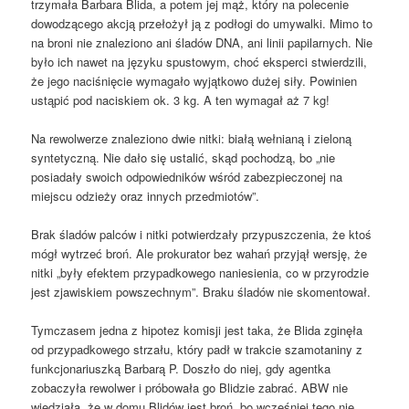
trzymała Barbara Blida, a potem jej mąż, który na polecenie
dowodzącego akcją przełożył ją z podłogi do umywalki. Mimo to
na broni nie znaleziono ani śladów DNA, ani linii papilarnych. Nie
było ich nawet na języku spustowym, choć eksperci stwierdzili,
że jego naciśnięcie wymagało wyjątkowo dużej siły. Powinien
ustąpić pod naciskiem ok. 3 kg. A ten wymagał aż 7 kg!
Na rewolwerze znaleziono dwie nitki: białą wełnianą i zieloną
syntetyczną. Nie dało się ustalić, skąd pochodzą, bo „nie
posiadały swoich odpowiedników wśród zabezpieczonej na
miejscu odzieży oraz innych przedmiotów”.
Brak śladów palców i nitki potwierdzały przypuszczenia, że ktoś
mógł wytrzeć broń. Ale prokurator bez wahań przyjął wersję, że
nitki „były efektem przypadkowego naniesienia, co w przyrodzie
jest zjawiskiem powszechnym”. Braku śladów nie skomentował.
Tymczasem jedna z hipotez komisji jest taka, że Blida zginęła
od przypadkowego strzału, który padł w trakcie szamotaniny z
funkcjonariuszką Barbarą P. Doszło do niej, gdy agentka
zobaczyła rewolwer i próbowała go Blidzie zabrać. ABW nie
wiedziała, że w domu Blidów jest broń, bo wcześniej tego nie