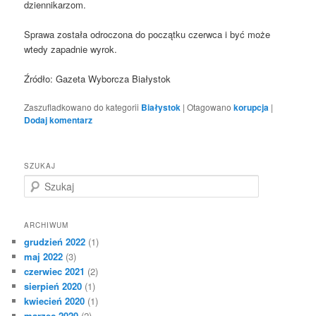
dziennikarzom.
Sprawa została odroczona do początku czerwca i być może
wtedy zapadnie wyrok.
Źródło: Gazeta Wyborcza Białystok
Zaszufladkowano do kategorii
Białystok
|
Otagowano
korupcja
|
Dodaj komentarz
SZUKAJ
S
z
u
k
ARCHIWUM
a
grudzień 2022
(1)
j
maj 2022
(3)
czerwiec 2021
(2)
sierpień 2020
(1)
kwiecień 2020
(1)
marzec 2020
(2)