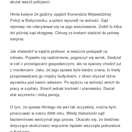
akurat weszli policjanci.
Hirnle kolejne 24 godziny spędził Komendzie Wojewódzkiej
Policji w Białymstoku, a potem wyszedł na wolność. Sąd
rejonowy nie zdecydował się na jego aresztowanie. Zrobił to kilka
dni później sąd okręgowy. Chirurg za kratami siedział do połowy
sierpnia.
Jak stwierdził w sądzie profesor, w areszcie podupadł na
zdrowiu. Pojawiło się nadciśnienie, pogorszył się wzrok. Siedział
w celi z przestępcami gospodarczymi, ale na spacery chodził już
z mordercami. Jako, że jego sprawa była bardzo znana, to kiedy
przeprowadzano go między budynkami, z okien słyszał różne
wyzwiska pod swoim adresem. Po wyjściu na wolność wrócił do
pracy w szpitalu. Stracił jednak kontrakt i stanowisko. Dostał
etat asystenta i niską pensję.
O tym, że sprawa Hirnlego nie jest tak oczywista, można było
przeczuwać w marcu 2006 roku. Wtedy białostocki sąd
bezterminowo wstrzymał jego proces. Okazało się, że śledztwo
dotyczące okoliczności wręczenie łapówki wszczęła prokuratura
w Krakowie.