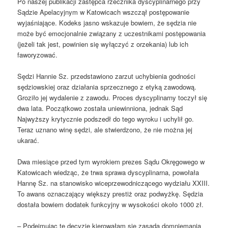
Po naszej publikacji zastępca rzecznika dyscyplinarnego przy
Sądzie Apelacyjnym w Katowicach wszczął postępowanie
wyjaśniające. Kodeks jasno wskazuje bowiem, że sędzia nie
może być emocjonalnie związany z uczestnikami postępowania
(jeżeli tak jest, powinien się wyłączyć z orzekania) lub ich
faworyzować.
Sędzi Hannie Sz. przedstawiono zarzut uchybienia godności
sędziowskiej oraz działania sprzecznego z etyką zawodową.
Groziło jej wydalenie z zawodu. Proces dyscyplinarny toczył się
dwa lata. Początkowo została uniewinniona, jednak Sąd
Najwyższy krytycznie podszedł do tego wyroku i uchylił go.
Teraz uznano winę sędzi, ale stwierdzono, że nie można jej
ukarać.
Dwa miesiące przed tym wyrokiem prezes Sądu Okręgowego w
Katowicach wiedząc, że trwa sprawa dyscyplinarna, powołała
Hannę Sz. na stanowisko wiceprzewodniczącego wydziału XXIII.
To awans oznaczający większy prestiż oraz podwyżkę. Sędzia
dostała bowiem dodatek funkcyjny w wysokości około 1000 zł.
– Podejmując tę decyzję kierowałam się zasadą domniemania