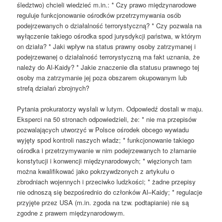
śledztwo) chcieli wiedzieć m.in.: * Czy prawo międzynarodowe
reguluje funkcjonowanie ośrodków przetrzymywania osób
podejrzewanych o działalność terrorystyczną? * Czy pozwala na
wyłączenie takiego ośrodka spod jurysdykcji państwa, w którym
on działa? * Jaki wpływ na status prawny osoby zatrzymanej i
podejrzewanej o działalność terrorystyczną ma fakt uznania, że
należy do Al-Kaidy? * Jakie znaczenie dla statusu prawnego tej
osoby ma zatrzymanie jej poza obszarem okupowanym lub
strefą działań zbrojnych?
Pytania prokuratorzy wysłali w lutym. Odpowiedź dostali w maju.
Eksperci na 50 stronach odpowiedzieli, że: * nie ma przepisów
pozwalających utworzyć w Polsce ośrodek obcego wywiadu
wyjęty spod kontroli naszych władz; * funkcjonowanie takiego
ośrodka i przetrzymywanie w nim podejrzewanych to złamanie
konstytucji i konwencji międzynarodowych; * więzionych tam
można kwalifikować jako pokrzywdzonych z artykułu o
zbrodniach wojennych i przeciwko ludzkości; * żadne przepisy
nie odnoszą się bezpośrednio do członków Al–Kaidy; * regulacje
przyjęte przez USA (m.in. zgoda na tzw. podtapianie) nie są
zgodne z prawem międzynarodowym.