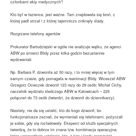
członkami ekip medycznych”!
Kto był w łazience, jest ważne. Tam znajdowała się broń, z
której padł strzał i z której tajemniczo zniknęły ślady.
Rozgrzane telefony agentów
Prokurator Bartodziejski w ogóle nie analizuje wątku, że agenci
ABW po śmierci Blidy przez kilka godzin bezustannie
wydzwaniali.
Np. Barbara P. dzwoniła aż 50 razy, i to mniej więcej w tym
samym czasie, gdy pomagała w reanimacji Blidy. Wiceszef ABW
Grzegorz Ocieczek dzwonił 123 razy do 29 osób; Michał Cichy,
naczelnik wydziału śledczego ABW w Katowicach – 225
połączeń do 73 osób (twierdzi, że dzwonił do dziennikarzy).
Niestety, nie da się ustalić, kto do kogo dzwonił, bo
funkcjonariusze zeznali, że wymieniali się telefonami, pożyczali
je sobie, gdy się rozładowały. Eksperci od służb specjalnych
twierdzą, że to dobrze im znana tzw. kombinacja operacyjna,
która uniemożliwia ustalenia, kto, z kim i kiedy rozmawiał.