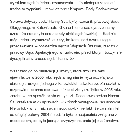
wyrokiem sędzia jednak awansowała. – To niedopuszczalne i
trzeba to wyjaśnić – mówi członek Krajowej Rady Sądownictwa.
Sprawa dotyczy sędzi Hanny Sz., byłej rzecznik prasowej Sądu
Okręgowego w Katowicach. Kilka dni temu sąd dyscyplinarny
uznał, że naruszyła ona zasady etyki sędziowskiej. – Sąd nie
mógł jednak wymierzyć jej kary, bo karalność czynu uległa
przedawnieniu – potwierdza sędzia Wojciech Dziuban, rzecznik
prasowy Sądu Apelacyjnego w Krakowie, przed którym toczył się
dyscyplinarny proces sędzi Hanny Sz.
Wszczęto go po publikacji „Gazety”, która trzy lata temu
ujawniła, że w 2005 roku sędzia nagminnie wyznaczała jako
obrońcę z urzędu jednego z katowickich adwokatów. Za udział w
rozprawie mecenas dostawał kilkaset złotych. Tylko w 2005 roku
zarobił w ten sposób około 60 tys. zł. Dodatkowo sędzia Hanna
Sz. orzekała w 26 sprawach, w których występował ten adwokat.
Nie byłoby w tym nic nagannego, gdyby nie fakt, że co najmniej
od drugiej połowy 2004 r. sędzia była emocjonalnie związana z
mecenasem, co było jedną z przyczyn rozpadu jej małżeństwa.