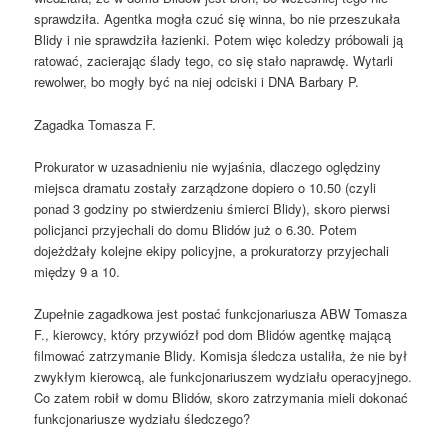
sprawdziła. Agentka mogła czuć się winna, bo nie przeszukała
Blidy i nie sprawdziła łazienki. Potem więc koledzy próbowali ją
ratować, zacierając ślady tego, co się stało naprawdę. Wytarli
rewolwer, bo mogły być na niej odciski i DNA Barbary P.
Zagadka Tomasza F.
Prokurator w uzasadnieniu nie wyjaśnia, dlaczego oględziny
miejsca dramatu zostały zarządzone dopiero o 10.50 (czyli
ponad 3 godziny po stwierdzeniu śmierci Blidy), skoro pierwsi
policjanci przyjechali do domu Blidów już o 6.30. Potem
dojeżdżały kolejne ekipy policyjne, a prokuratorzy przyjechali
między 9 a 10.
Zupełnie zagadkowa jest postać funkcjonariusza ABW Tomasza
F., kierowcy, który przywiózł pod dom Blidów agentkę mającą
filmować zatrzymanie Blidy. Komisja śledcza ustaliła, że nie był
zwykłym kierowcą, ale funkcjonariuszem wydziału operacyjnego.
Co zatem robił w domu Blidów, skoro zatrzymania mieli dokonać
funkcjonariusze wydziału śledczego?