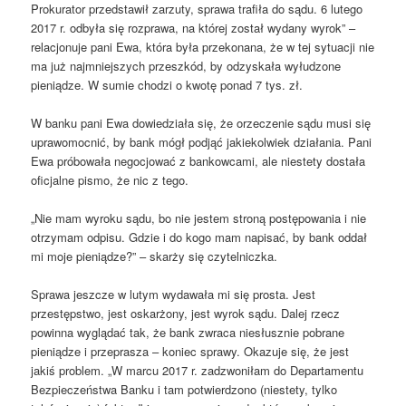
Prokurator przedstawił zarzuty, sprawa trafiła do sądu. 6 lutego
2017 r. odbyła się rozprawa, na której został wydany wyrok” –
relacjonuje pani Ewa, która była przekonana, że w tej sytuacji nie
ma już najmniejszych przeszkód, by odzyskała wyłudzone
pieniądze. W sumie chodzi o kwotę ponad 7 tys. zł.
W banku pani Ewa dowiedziała się, że orzeczenie sądu musi się
uprawomocnić, by bank mógł podjąć jakiekolwiek działania. Pani
Ewa próbowała negocjować z bankowcami, ale niestety dostała
oficjalne pismo, że nic z tego.
„Nie mam wyroku sądu, bo nie jestem stroną postępowania i nie
otrzymam odpisu. Gdzie i do kogo mam napisać, by bank oddał
mi moje pieniądze?” – skarży się czytelniczka.
Sprawa jeszcze w lutym wydawała mi się prosta. Jest
przestępstwo, jest oskarżony, jest wyrok sądu. Dalej rzecz
powinna wyglądać tak, że bank zwraca niesłusznie pobrane
pieniądze i przeprasza – koniec sprawy. Okazuje się, że jest
jakiś problem. „W marcu 2017 r. zadzwoniłam do Departamentu
Bezpieczeństwa Banku i tam potwierdzono (niestety, tylko