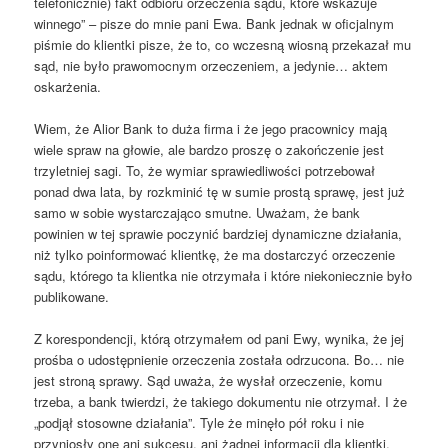
telefonicznie) fakt odbioru orzeczenia sądu, które wskazuje
winnego” – pisze do mnie pani Ewa. Bank jednak w oficjalnym
piśmie do klientki pisze, że to, co wczesną wiosną przekazał mu
sąd, nie było prawomocnym orzeczeniem, a jedynie… aktem
oskarżenia.
Wiem, że Alior Bank to duża firma i że jego pracownicy mają
wiele spraw na głowie, ale bardzo proszę o zakończenie jest
trzyletniej sagi. To, że wymiar sprawiedliwości potrzebował
ponad dwa lata, by rozkminić tę w sumie prostą sprawę, jest już
samo w sobie wystarczająco smutne. Uważam, że bank
powinien w tej sprawie poczynić bardziej dynamiczne działania,
niż tylko poinformować klientkę, że ma dostarczyć orzeczenie
sądu, którego ta klientka nie otrzymała i które niekoniecznie było
publikowane.
Z korespondencji, którą otrzymałem od pani Ewy, wynika, że jej
prośba o udostępnienie orzeczenia została odrzucona. Bo… nie
jest stroną sprawy. Sąd uważa, że wysłał orzeczenie, komu
trzeba, a bank twierdzi, że takiego dokumentu nie otrzymał. I że
„podjął stosowne działania”. Tyle że minęło pół roku i nie
przyniosły one ani sukcesu, ani żadnej informacji dla klientki.