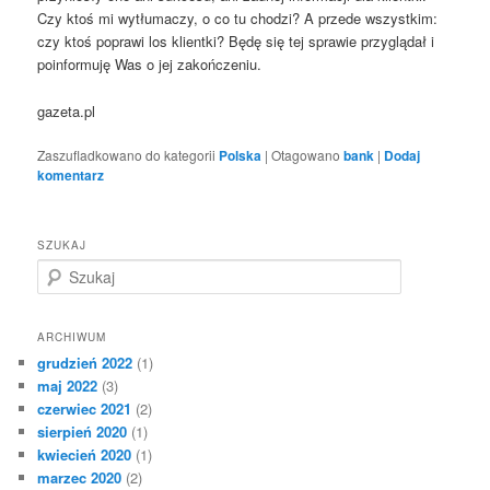
Czy ktoś mi wytłumaczy, o co tu chodzi? A przede wszystkim:
czy ktoś poprawi los klientki? Będę się tej sprawie przyglądał i
poinformuję Was o jej zakończeniu.
gazeta.pl
Zaszufladkowano do kategorii
Polska
|
Otagowano
bank
|
Dodaj
komentarz
SZUKAJ
S
z
u
k
ARCHIWUM
a
grudzień 2022
(1)
j
maj 2022
(3)
czerwiec 2021
(2)
sierpień 2020
(1)
kwiecień 2020
(1)
marzec 2020
(2)