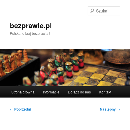
Przeskocz
do
Szuka
tekstu
bezprawie.pl
Polska to kraj bezprawia?
Główne
Strona główna
Informacje
Dołącz do nas
Kontakt
menu
Nawigacja
←
Poprzedni
Następny
→
wpisu