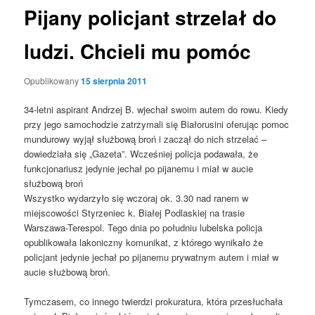
Pijany policjant strzelał do
ludzi. Chcieli mu pomóc
Opublikowany
15 sierpnia 2011
34-letni aspirant Andrzej B. wjechał swoim autem do rowu. Kiedy
przy jego samochodzie zatrzymali się Białorusini oferując pomoc
mundurowy wyjął służbową broń i zaczął do nich strzelać –
dowiedziała się „Gazeta”. Wcześniej policja podawała, że
funkcjonariusz jedynie jechał po pijanemu i miał w aucie
służbową broń
Wszystko wydarzyło się wczoraj ok. 3.30 nad ranem w
miejscowości Styrzeniec k. Białej Podlaskiej na trasie
Warszawa-Terespol. Tego dnia po południu lubelska policja
opublikowała lakoniczny komunikat, z którego wynikało że
policjant jedynie jechał po pijanemu prywatnym autem i miał w
aucie służbową broń.
Tymczasem, co innego twierdzi prokuratura, która przesłuchała