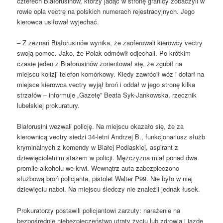
czterech Białorusinów, którzy jadąc w stronę granicy zobaczyli w
rowie opla vectrę na polskich numerach rejestracyjnych. Jego
kierowca usiłował wyjechać.
– Z zeznań Białorusinów wynika, że zaoferowali kierowcy vectry
swoją pomoc. Jako, że Polak odmówił odjechali. Po krótkim
czasie jeden z Białorusinów zorientował się, że zgubił na
miejscu kolizji telefon komórkowy. Kiedy zawrócił wóz i dotarł na
miejsce kierowca vectry wyjął broń i oddał w jego stronę kilka
strzałów – informuje „Gazetę” Beata Syk-Jankowska, rzecznik
lubelskiej prokuratury.
Białorusini wezwali policję. Na miejscu okazało się, że za
kierownicą vectry siedzi 34-letni Andrzej B., funkcjonariusz służb
kryminalnych z komendy w Białej Podlaskiej, aspirant z
dziewięcioletnim stażem w policji. Mężczyzna miał ponad dwa
promile alkoholu we krwi. Wewnątrz auta zabezpieczono
służbową broń policjanta, pistolet Walter P99. Nie było w niej
dziewięciu naboi. Na miejscu śledczy nie znaleźli jednak łusek.
Prokuratorzy postawili policjantowi zarzuty: narażenie na
bezpośrednie niebezpieczeństwo utraty życiu lub zdrowia i jazdę