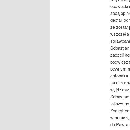
opowiadal
sobą opini
deptali po
że został
wszczęła 
sprawcami 
Sebastian 
zaczęli ko
podwieszal
pewnym mo
chłopaka. 
na nim chw
wyjdziesz,
Sebastian 
foliowy na
Zaczął od 
w brzuch, 
do Pawła, 