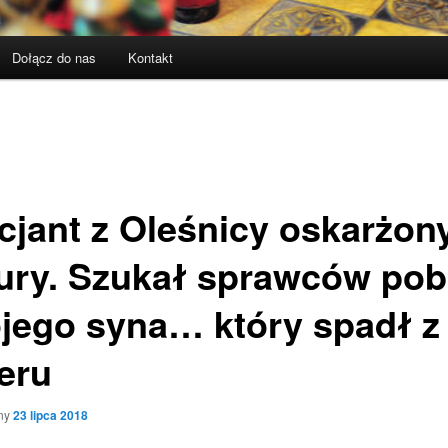
Dołącz do nas
Kontakt
icjant z Oleśnicy oskarżon
tury. Szukał sprawców pob
jego syna… który spadł z
eru
ny
23 lipca 2018