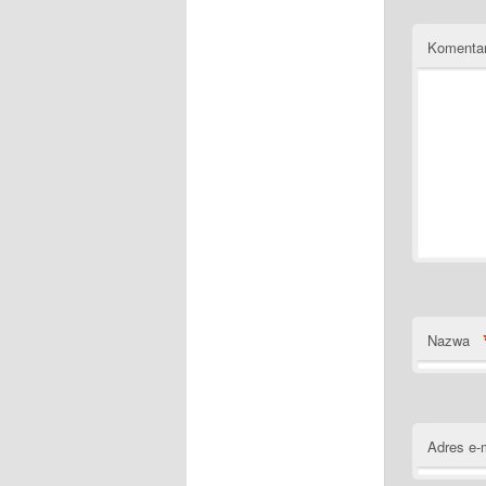
Komenta
Nazwa
Adres e-