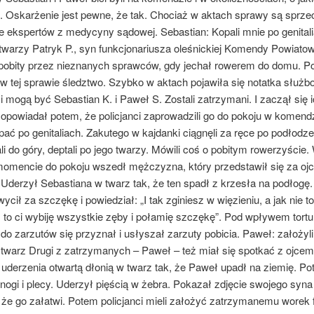
i. Oskarżenie jest pewne, że tak. Chociaż w aktach sprawy są sprze
e ekspertów z medycyny sądowej. Sebastian: Kopali mnie po genitali
 twarzy Patryk P., syn funkcjonariusza oleśnickiej Komendy Powiatowe
 pobity przez nieznanych sprawców, gdy jechał rowerem do domu. Po
w tej sprawie śledztwo. Szybko w aktach pojawiła się notatka służb
mogą być Sebastian K. i Paweł S. Zostali zatrzymani. I zaczął się 
opowiadał potem, że policjanci zaprowadzili go do pokoju w komendz
pać po genitaliach. Zakutego w kajdanki ciągnęli za ręce po podłodze
i do góry, deptali po jego twarzy. Mówili coś o pobitym rowerzyście.
mencie do pokoju wszedł mężczyzna, który przedstawił się za ojc
Uderzył Sebastiana w twarz tak, że ten spadł z krzesła na podłogę.
ycił za szczękę i powiedział: „I tak zginiesz w więzieniu, a jak nie to
 to ci wybiję wszystkie zęby i połamię szczękę”. Pod wpływem tortu
do zarzutów się przyznał i usłyszał zarzuty pobicia. Paweł: założyl
 twarz Drugi z zatrzymanych – Paweł – też miał się spotkać z ojcem
uderzenia otwartą dłonią w twarz tak, że Paweł upadł na ziemię. P
nogi i plecy. Uderzył pięścią w żebra. Pokazał zdjęcie swojego syna
że go załatwi. Potem policjanci mieli założyć zatrzymanemu worek 