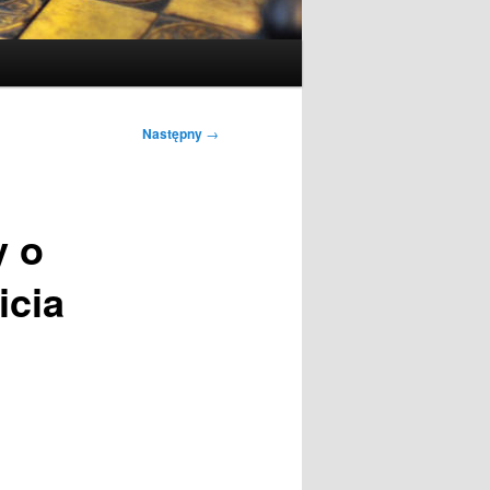
Następny
→
y o
icia