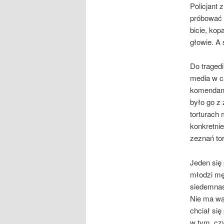
Policjant
próbować w
bicie, kop
głowie. A s
Do tragedi
media w ca
komendanta
było go z
torturach 
konkretni
zeznań tor
Jeden się
młodzi męż
siedemnast
Nie ma wąt
chciał si
w tym, czy