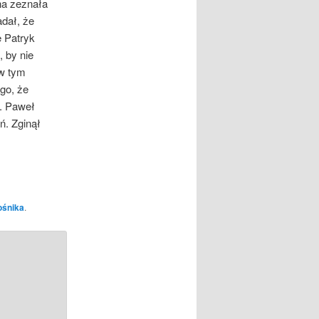
ana zeznała
adał, że
e Patryk
 by nie
 w tym
ego, że
o. Paweł
ń. Zginął
ośnika
.