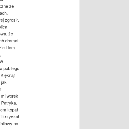
czne ze
ach,
j zgłosił,
lica
owa, że
ich dramat.
ie i tam
,
 W
a pobitego
 Klęknął
 jak
r
i mi worek
 Patryka.
otem kopał
 i krzyczał
foliowy na