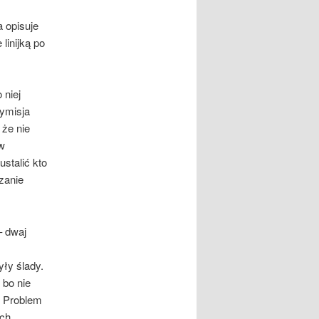
ł
 opisuje
linijką po
 niej
dymisja
 że nie
w
ustalić kto
zanie
– dwaj
yły ślady.
 bo nie
. Problem
ich