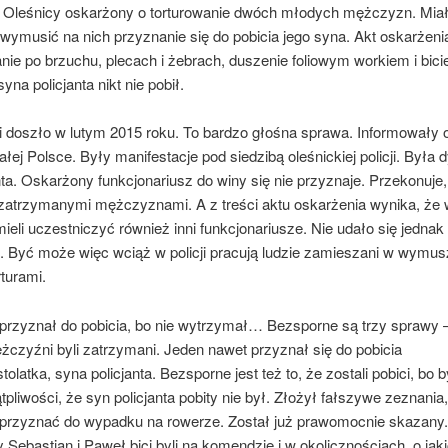
 z Oleśnicy oskarżony o torturowanie dwóch młodych mężczyzn. Mia
ymusić na nich przyznanie się do pobicia jego syna. Akt oskarżenia
anie po brzuchu, plecach i żebrach, duszenie foliowym workiem i bicie 
yna policjanta nikt nie pobił.
i doszło w lutym 2015 roku. To bardzo głośna sprawa. Informowały o
łej Polsce. Były manifestacje pod siedzibą oleśnickiej policji. Była 
. Oskarżony funkcjonariusz do winy się nie przyznaje. Przekonuje,
 zatrzymanymi mężczyznami. A z treści aktu oskarżenia wynika, że 
mieli uczestniczyć również inni funkcjonariusze. Nie udało się jednak 
e. Być może więc wciąż w policji pracują ludzie zamieszani w wymus
turami.
 przyznał do pobicia, bo nie wytrzymał… Bezsporne są trzy sprawy 
czyźni byli zatrzymani. Jeden nawet przyznał się do pobicia
olatka, syna policjanta. Bezsporne jest też to, że zostali pobici, bo b
pliwości, że syn policjanta pobity nie był. Złożył fałszywe zeznania,
ę przyznać do wypadku na rowerze. Został już prawomocnie skazany
 Sebastian i Paweł bici byli na komendzie i w okolicznościach, o jak