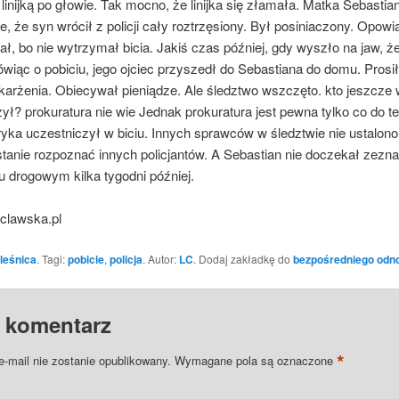
ć linijką po głowie. Tak mocno, że linijka się złamała. Matka Sebasti
e, że syn wrócił z policji cały roztrzęsiony. Był posiniaczony. Opowi
ał, bo nie wytrzymał bicia. Jakiś czas później, gdy wyszło na jaw, ż
iąc o pobiciu, jego ojciec przyszedł do Sebastiana do domu. Prosił,
karżenia. Obiecywał pieniądze. Ale śledztwo wszczęto. kto jeszcze
ył? prokuratura nie wie Jednak prokuratura jest pewna tylko co do t
ryka uczestniczył w biciu. Innych sprawców w śledztwie nie ustalon
stanie rozpoznać innych policjantów. A Sebastian nie doczekał zezna
 drogowym kilka tygodni później.
clawska.pl
leśnica
. Tagi:
pobicie
,
policja
. Autor:
LC
. Dodaj zakładkę do
bezpośredniego odn
 komentarz
*
e-mail nie zostanie opublikowany.
Wymagane pola są oznaczone