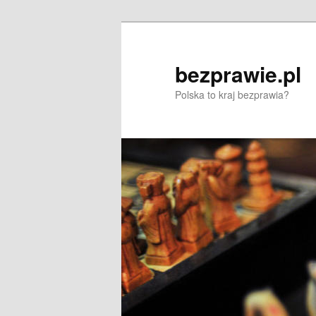
Przeskocz
do
tekstu
bezprawie.pl
Polska to kraj bezprawia?