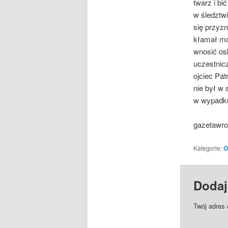
twarz i bi
w śledztwi
się przyzn
kłamał mów
wnosić os
uczestnicz
ojciec Pat
nie był w 
w wypadku
gazetawro
Kategorie:
O
Dodaj
Twój adres 