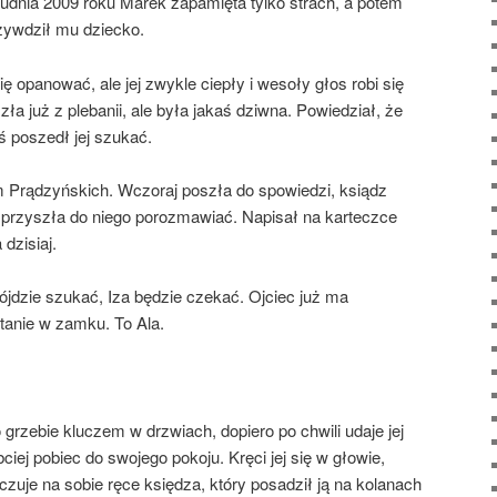
rudnia 2009 roku Marek zapamięta tylko strach, a potem
zywdził mu dziecko.
ię opanować, ale jej zwykle ciepły i wesoły głos robi się
ła już z plebanii, ale była jakaś dziwna. Powiedział, że
ś poszedł jej szukać.
m Prądzyńskich. Wczoraj poszła do spowiedzi, ksiądz
 przyszła do niego porozmawiać. Napisał na karteczce
dzisiaj.
jdzie szukać, Iza będzie czekać. Ojciec już ma
tanie w zamku. To Ala.
zebie kluczem w drzwiach, dopiero po chwili udaje jej
ciej pobiec do swojego pokoju. Kręci jej się w głowie,
czuje na sobie ręce księdza, który posadził ją na kolanach