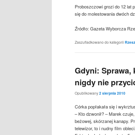
Proboszczowi grozi do 12 lat p
się do molestowania dwóch d
Źródło: Gazeta Wyborcza Rz
Zaszufladkowano do kategorii
Rzes
Gdyni: Sprawa, k
nigdy nie przyci
Opublikowany
2 sierpnia 2010
Córka popłakała się i wykrztus
– Kto dzwonił? – Marek czuje,
beżowej, skórzanej kanapy. Prz
telewizor, to i nudny film oble