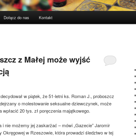
Dołącz do nas
Kontakt
szcz z Małej może wyjść
cją
cydował w piątek, że 51-letni ks. Roman J., proboszcz
podejrzany o molestowanie seksualne dziewczynek, może
a wpłacić 20 tys. zł poręczenia majątkowego.
a i nie możemy jej zaskarżać – mówi „Gazecie” Jaromir
y Okręgowej w Rzeszowie, która prowadzi śledztwo w tej