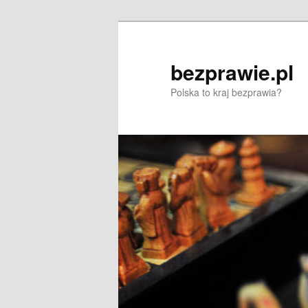
Przeskocz
Przeskocz
do
do
tekstu
widgetów
bezprawie.pl
Polska to kraj bezprawia?