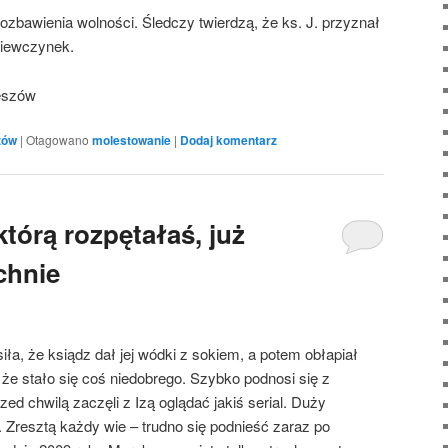
ozbawienia wolności. Śledczy twierdzą, że ks. J. przyznał
ziewczynek.
eszów
zów
|
Otagowano
molestowanie
|
Dodaj komentarz
tórą rozpętałaś, już
chnie
iła, że ksiądz dał jej wódki z sokiem, a potem obłapiał
 że stało się coś niedobrego. Szybko podnosi się z
ed chwilą zaczęli z Izą oglądać jakiś serial. Duży
ci. Zresztą każdy wie – trudno się podnieść zaraz po