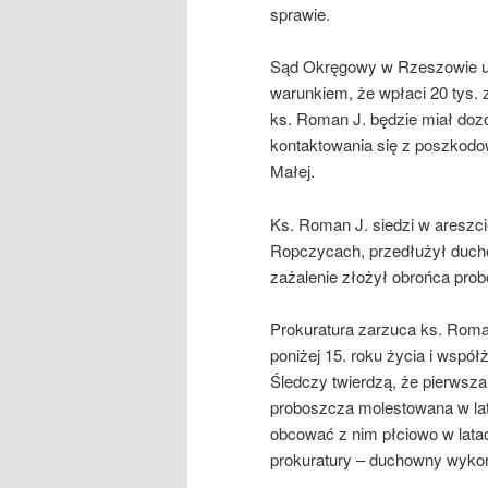
sprawie.
Sąd Okręgowy w Rzeszowie uz
warunkiem, że wpłaci 20 tys.
ks. Roman J. będzie miał dozó
kontaktowania się z poszkod
Małej.
Ks. Roman J. siedzi w areszci
Ropczycach, przedłużył ducho
zażalenie złożył obrońca pro
Prokuratura zarzuca ks. Rom
poniżej 15. roku życia i współż
Śledczy twierdzą, że pierwsz
proboszcza molestowana w lat
obcować z nim płciowo w lata
prokuratury – duchowny wykorzy