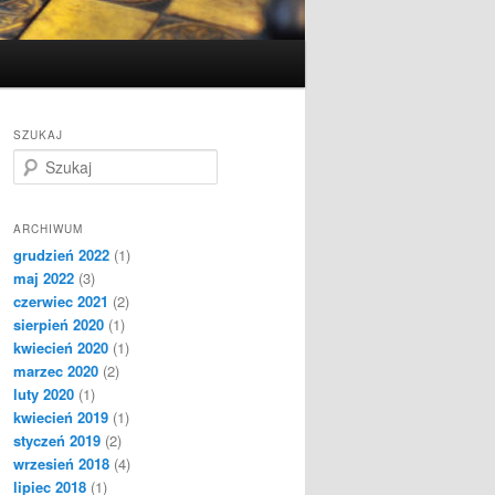
SZUKAJ
S
z
u
k
ARCHIWUM
a
grudzień 2022
(1)
j
maj 2022
(3)
czerwiec 2021
(2)
sierpień 2020
(1)
kwiecień 2020
(1)
marzec 2020
(2)
luty 2020
(1)
kwiecień 2019
(1)
styczeń 2019
(2)
wrzesień 2018
(4)
lipiec 2018
(1)