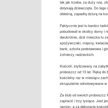
tak jak trzeba, za duży nos, zb
dotykają dziewczęta. Do tego m
obleśną, zapadłą dziurą na ko
Faktycznie jest tu bardzo ładni
pobudowali w okolicy domy i re
dwukrotnie, dziś mieszka tu ze
spożywczaki, mięsny, kwiaciar
bank, szkoła podstawowa i gi
żołnierzy radzieckich.
Kościół, stylizowany na zabyt
proboszcz od 13 lat. Rękę do 
kościelny raz w miesiącu zach
skrupulatnie odnotowywane w sp
Za ślub od swoich proboszcz l
zapłacić i trzy tysiące. Jest
ramion, a za dekorację kościo