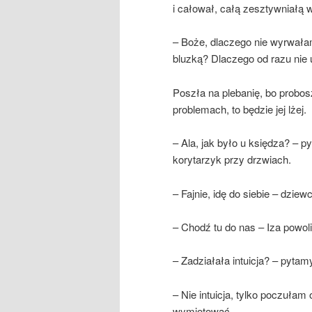
i całował, całą zesztywniałą 
– Boże, dlaczego nie wyrwała
bluzką? Dlaczego od razu nie
Poszła na plebanię, bo probos
problemach, to będzie jej lżej.
– Ala, jak było u księdza? – p
korytarzyk przy drzwiach.
– Fajnie, idę do siebie – dziew
– Chodź tu do nas – Iza powol
– Zadziałała intuicja? – pyta
– Nie intuicja, tylko poczułam
wymiotować.