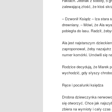
Faktach. Jednak z soboty, 5 g
zalewającą złość, że ktoś skr
– Dzwonił Ksiądz – Iza stara s
drewniany. – Mówi, że Ala wysz
pobiegła do lasu. Radził, żeby
Ala jest najstarszym dzieckie
zaproponował, żeby nazajutrz
numer komórki. Umówili się na 
Rodzice decydują, że Marek pó
wychodzić, gdy słyszy chrobo
Ręce i pocałunki księdza
Drobna dziewczynka nerwowo gr
się otworzyć. Chce jak najszyb
zbiera na wymioty i cały czas 