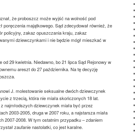
nał, że proboszcz może wyjść na wolność pod
 zł poręczenia majątkowego. Sąd zdecydował również, że
r policyjny, zakaz opuszczania kraju, zakaz
owanymi dziewczynkami i nie będzie mógł mieszkać w
e od 29 kwietnia. Niedawno, bo 21 lipca Sąd Rejonowy w
wnemu areszt do 27 października. Na tę decyzję
boszcza.
anowi J. molestowanie seksualne dwóch dziewczynek
ycie z trzecią, która nie miała skończonych 18 lat.
a z najmłodszych dziewczynek miała być przez
ach 2003-2005, druga w 2007 roku, a najstarsza miała
ch 2007-2008. W tym ostatnim przypadku – zdaniem
stał zaufanie nastolatki, co jest karalne.