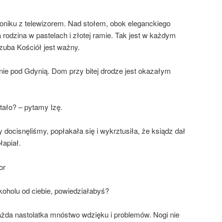
loniku z telewizorem. Nad stołem, obok eleganckiego
 rodzina w pastelach i złotej ramie. Tak jest w każdym
uba Kościół jest ważny.
ie pod Gdynią. Dom przy bitej drodze jest okazałym
tało? – pytamy Izę.
 docisnęliśmy, popłakała się i wykrztusiła, że ksiądz dał
łapiał.
or
oholu od ciebie, powiedziałabyś?
 każda nastolatka mnóstwo wdzięku i problemów. Nogi nie