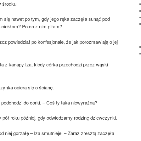
w środku.
m się nawet po tym, gdy jego ręka zaczęła sunąć pod
 uciekłam? Po co z nim piłam?
zcz powiedział po konfesjonale, że jak porozmawiają o jej
yta z kanapy Iza, kiedy córka przechodzi przez wąski
czynka opiera się o ścianę.
i podchodzi do córki. – Coś ty taka niewyraźna?
my pół roku później, gdy odwiedzamy rodzinę dziewczynki.
 od niej gorzałę – Iza smutnieje. – Zaraz zresztą zaczęła