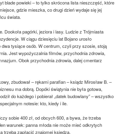
yt blade powieki – to tylko skrócona lista nieszczęść, które
iejsce, gdzie mieszka, co drugi dzień wydaje się jej
ńcu świata.
e. Dookoła pagórki, jeziora i lasy. Ludzie z Trójmiasta
zydencje. W ciągu dziesięciu lat Bojano urosło
 dwa tysiące osób. W centrum, czyli przy szosie, stoją
nia. Jest wypożyczalnia filmów, przychodnia zdrowia,
mnazjum. Obok przychodnia zdrowia, dalej cmentarz
kowy, zbudował – rękami parafian – ksiądz Mirosław B. –
biznesu ma dobrą. Dopóki świątynia nie była gotowa,
odził do każdego i pobierał „datek budowlany” – wszystko
ecjalnym notesie: kto, kiedy i ile.
iczy sobie 400 zł, od obcych 600, a bywa, że trzeba
 jeden warunek: panna młoda nie może mieć odkrytych
ła trzeba zapłacić znajomej księdza.