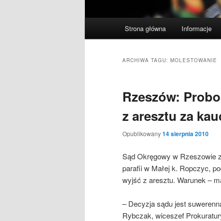
Główne
Strona główna
Informacje
menu
ARCHIWA TAGU:
MOLESTOWANIE
Rzeszów: Probo
z aresztu za kau
Opublikowany
14 sierpnia 2010
Sąd Okręgowy w Rzeszowie zde
parafii w Małej k. Ropczyc, 
wyjść z aresztu. Warunek – m
– Decyzja sądu jest suwerenn
Rybczak, wiceszef Prokuratur