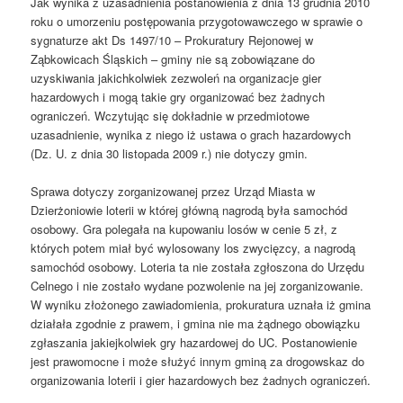
Jak wynika z uzasadnienia postanowienia z dnia 13 grudnia 2010
roku o umorzeniu postępowania przygotowawczego w sprawie o
sygnaturze akt Ds 1497/10 – Prokuratury Rejonowej w
Ząbkowicach Śląskich – gminy nie są zobowiązane do
uzyskiwania jakichkolwiek zezwoleń na organizacje gier
hazardowych i mogą takie gry organizować bez żadnych
ograniczeń. Wczytując się dokładnie w przedmiotowe
uzasadnienie, wynika z niego iż ustawa o grach hazardowych
(Dz. U. z dnia 30 listopada 2009 r.) nie dotyczy gmin.
Sprawa dotyczy zorganizowanej przez Urząd Miasta w
Dzierżoniowie loterii w której główną nagrodą była samochód
osobowy. Gra polegała na kupowaniu losów w cenie 5 zł, z
których potem miał być wylosowany los zwycięzcy, a nagrodą
samochód osobowy. Loteria ta nie została zgłoszona do Urzędu
Celnego i nie zostało wydane pozwolenie na jej zorganizowanie.
W wyniku złożonego zawiadomienia, prokuratura uznała iż gmina
działała zgodnie z prawem, i gmina nie ma żądnego obowiązku
zgłaszania jakiejkolwiek gry hazardowej do UC. Postanowienie
jest prawomocne i może służyć innym gminą za drogowskaz do
organizowania loterii i gier hazardowych bez żadnych ograniczeń.