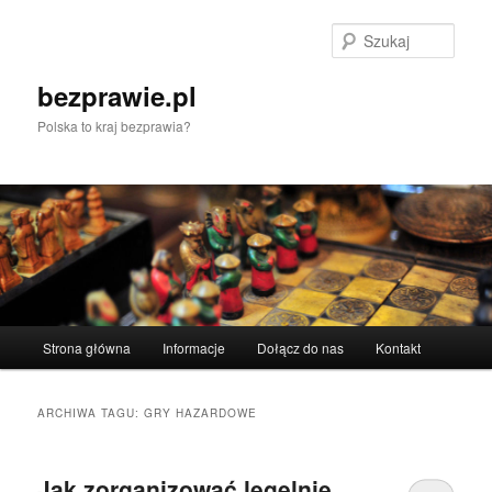
Przeskocz
Przeskocz
do
do
Szuka
tekstu
widgetów
bezprawie.pl
Polska to kraj bezprawia?
Główne
Strona główna
Informacje
Dołącz do nas
Kontakt
menu
ARCHIWA TAGU:
GRY HAZARDOWE
Jak zorganizować legelnie